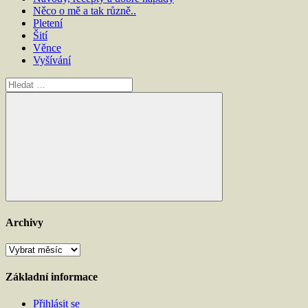
Něco o mě a tak různě..
Pletení
Šití
Věnce
Vyšívání
Hledat:
Hledat
Archivy
Archivy
Základní informace
Přihlásit se