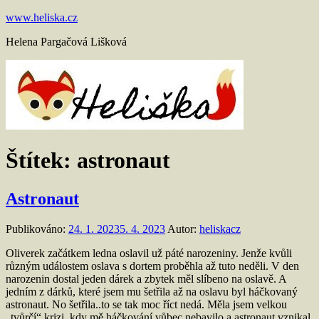
Přejít
www.heliska.cz
k
Helena Pargačová Lišková
obsahu
Štítek:
astronaut
Astronaut
Publikováno:
24. 1. 2023
5. 4. 2023
Autor:
heliskacz
Oliverek začátkem ledna oslavil už páté narozeniny. Jenže kvůli
různým událostem oslava s dortem proběhla až tuto neděli. V den
narozenin dostal jeden dárek a zbytek měl slíbeno na oslavě. A
jedním z dárků, které jsem mu šetřila až na oslavu byl háčkovaný
astronaut. No šetřila..to se tak moc říct nedá. Měla jsem velkou
„tvůrčí“ krizi, kdy mě háčkování vůbec nebavilo a astronaut vznikal