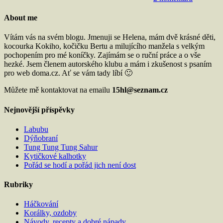
About me
Vítám vás na svém blogu. Jmenuji se Helena, mám dvě krásné děti,
kocourka Kokiho, kočičku Bertu a milujícího manžela s velkým
pochopením pro mé koníčky. Zajímám se o ruční práce a o vše
hezké. Jsem členem autorského klubu a mám i zkušenost s psaním
pro web doma.cz. Ať se vám tady líbí 🙂
Můžete mě kontaktovat na emailu
15hl@seznam.cz
Nejnovější příspěvky
Labubu
Dýňobraní
Tung Tung Tung Sahur
Kytičkové kalhotky
Pořád se hodí a pořád jich není dost
Rubriky
Háčkování
Korálky, ozdoby
Návody, recepty a dobré nápady