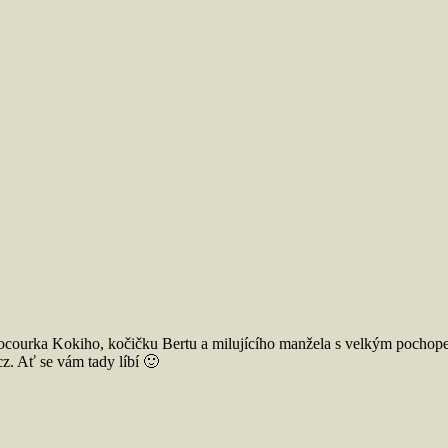
ocourka Kokiho, kočičku Bertu a milujícího manžela s velkým pochope
. Ať se vám tady líbí 🙂