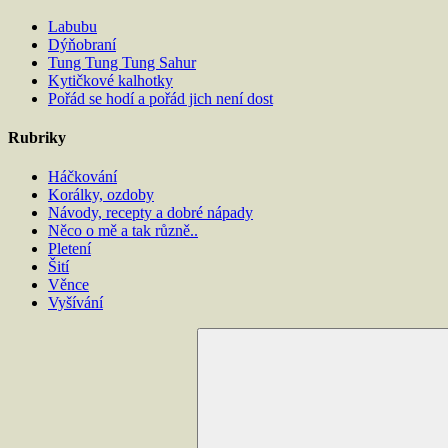
Labubu
Dýňobraní
Tung Tung Tung Sahur
Kytičkové kalhotky
Pořád se hodí a pořád jich není dost
Rubriky
Háčkování
Korálky, ozdoby
Návody, recepty a dobré nápady
Něco o mě a tak různě..
Pletení
Šití
Věnce
Vyšívání
Hledat: