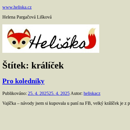
Přejít
www.heliska.cz
k
Helena Pargačová Lišková
obsahu
Štítek:
králíček
Pro koledníky
Publikováno:
25. 4. 2025
25. 4. 2025
Autor:
heliskacz
Vajíčka – návody jsem si kupovala u paní na FB, velký králíček je z 