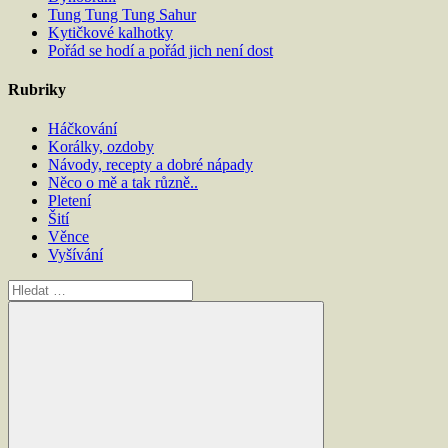
Tung Tung Tung Sahur
Kytičkové kalhotky
Pořád se hodí a pořád jich není dost
Rubriky
Háčkování
Korálky, ozdoby
Návody, recepty a dobré nápady
Něco o mě a tak různě..
Pletení
Šití
Věnce
Vyšívání
Hledat: