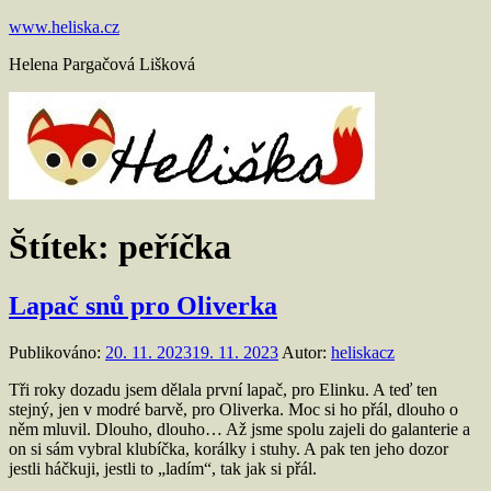
Přejít
www.heliska.cz
k
Helena Pargačová Lišková
obsahu
Štítek:
peříčka
Lapač snů pro Oliverka
Publikováno:
20. 11. 2023
19. 11. 2023
Autor:
heliskacz
Tři roky dozadu jsem dělala první lapač, pro Elinku. A teď ten
stejný, jen v modré barvě, pro Oliverka. Moc si ho přál, dlouho o
něm mluvil. Dlouho, dlouho… Až jsme spolu zajeli do galanterie a
on si sám vybral klubíčka, korálky i stuhy. A pak ten jeho dozor
jestli háčkuji, jestli to „ladím“, tak jak si přál.