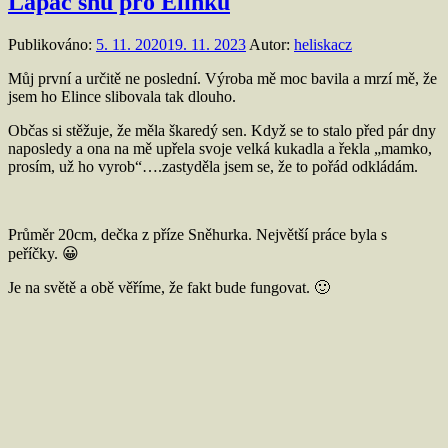
Lapač snů pro Elinku
Publikováno:
5. 11. 2020
19. 11. 2023
Autor:
heliskacz
Můj první a určitě ne poslední. Výroba mě moc bavila a mrzí mě, že
jsem ho Elince slibovala tak dlouho.
Občas si stěžuje, že měla škaredý sen. Když se to stalo před pár dny
naposledy a ona na mě upřela svoje velká kukadla a řekla „mamko,
prosím, už ho vyrob“….zastyděla jsem se, že to pořád odkládám.
Průměr 20cm, dečka z příze Sněhurka. Největší práce byla s
peříčky. 😀
Je na světě a obě věříme, že fakt bude fungovat. 🙂