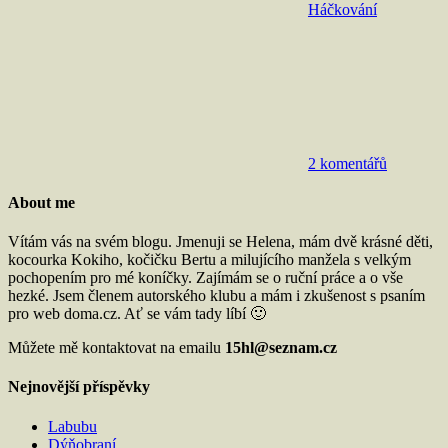
Háčkování
2 komentářů
About me
Vítám vás na svém blogu. Jmenuji se Helena, mám dvě krásné děti,
kocourka Kokiho, kočičku Bertu a milujícího manžela s velkým
pochopením pro mé koníčky. Zajímám se o ruční práce a o vše
hezké. Jsem členem autorského klubu a mám i zkušenost s psaním
pro web doma.cz. Ať se vám tady líbí 🙂
Můžete mě kontaktovat na emailu
15hl@seznam.cz
Nejnovější příspěvky
Labubu
Dýňobraní