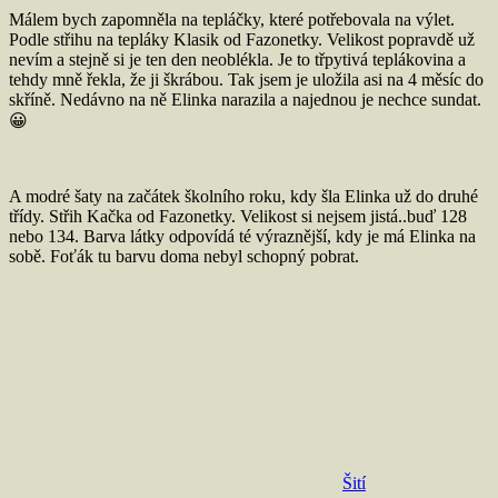
Málem bych zapomněla na tepláčky, které potřebovala na výlet.
Podle střihu na tepláky Klasik od Fazonetky. Velikost popravdě už
nevím a stejně si je ten den neoblékla. Je to třpytivá teplákovina a
tehdy mně řekla, že ji škrábou. Tak jsem je uložila asi na 4 měsíc do
skříně. Nedávno na ně Elinka narazila a najednou je nechce sundat.
😀
A modré šaty na začátek školního roku, kdy šla Elinka už do druhé
třídy. Střih Kačka od Fazonetky. Velikost si nejsem jistá..buď 128
nebo 134. Barva látky odpovídá té výraznější, kdy je má Elinka na
sobě. Foťák tu barvu doma nebyl schopný pobrat.
Šití