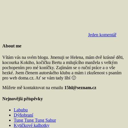
Jeden komentář
About me
Vítám vás na svém blogu. Jmenuji se Helena, mám dvě krásné děti,
kocourka Kokiho, kočičku Bertu a milujícího manžela s velkým
pochopením pro mé koníčky. Zajímám se o ruční práce a o vše
hezké. Jsem členem autorského klubu a mám i zkušenost s psaním
pro web doma.cz. Ať se vám tady líbí 🙂
Můžete mě kontaktovat na emailu
15hl@seznam.cz
Nejnovější příspěvky
Labubu
Dýňobraní
Tung Tung Tung Sahur
Kytičkové kalhotky