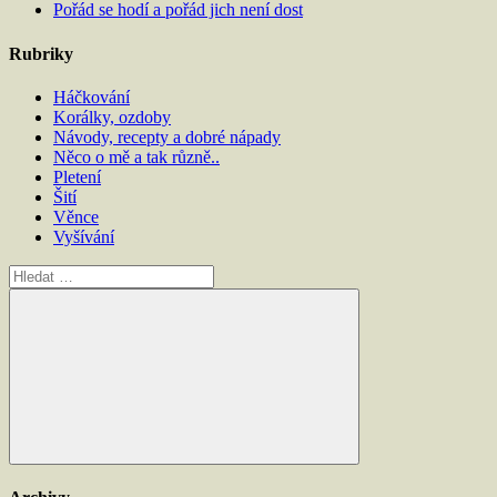
Pořád se hodí a pořád jich není dost
Rubriky
Háčkování
Korálky, ozdoby
Návody, recepty a dobré nápady
Něco o mě a tak různě..
Pletení
Šití
Věnce
Vyšívání
Hledat:
Hledat