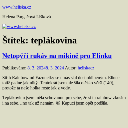
Přejít
www.heliska.cz
k
Helena Pargačová Lišková
obsahu
Štítek:
teplákovina
Netopýři rukáv na mikině pro Elinku
Publikováno:
8. 3. 2024
8. 3. 2024
Autor:
heliskacz
Střih Rainbow od Fazonetky se u nás stal dost oblíbeným. Elince
totiž padne jak ulitý. Tentokrát jsem ale šila o číslo větší (140),
protože ta naše holka roste jak z vody.
Teplákovinu jsem měla schovanou pro sebe, že si tu rainbow zkusím
i na sebe…no tak už nemám. 😀 Kapuci jsem opět podšila.