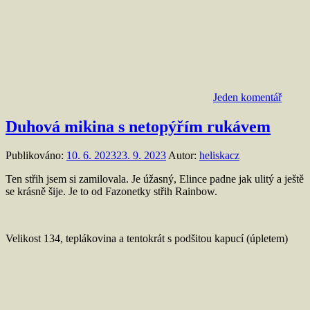
Jeden komentář
Duhová mikina s netopýřím rukávem
Publikováno:
10. 6. 2023
23. 9. 2023
Autor:
heliskacz
Ten střih jsem si zamilovala. Je úžasný, Elince padne jak ulitý a ještě
se krásně šije. Je to od Fazonetky střih Rainbow.
Velikost 134, teplákovina a tentokrát s podšitou kapucí (úpletem)