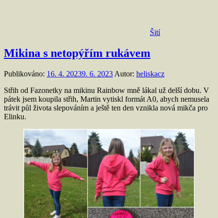
Šití
Mikina s netopýřím rukávem
Publikováno:
16. 4. 2023
9. 6. 2023
Autor:
heliskacz
Střih od Fazonetky na mikinu Rainbow mně lákal už delší dobu. V
pátek jsem koupila střih, Martin vytiskl formát A0, abych nemusela
trávit půl života slepováním a ještě ten den vznikla nová mikča pro
Elinku.