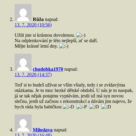
Růža
napsal:
13. 7. 2020 (10:56)
Užili jste si krásnou dovolenou.
Na odplenkování je léto nejlepší, ať se daří.
Mějte krásné letní dny.
chudobka1970
napsal:
13. 7. 2020 (14:37)
Teď si to budeš užívat se vším všudy, tedy i se zvídavýma
otázkama. Je to moc hezké dětské období. U nás je to naopak,
já se tak nějak potajmu vyptávám, jestli už má syn novou
slečnu, jestli už začnou s rekonstrukcí a dávám jim najevo, že
bych ráda byla babičkou
Miloslava
napsal:
13. 7. 2020 (16:48)