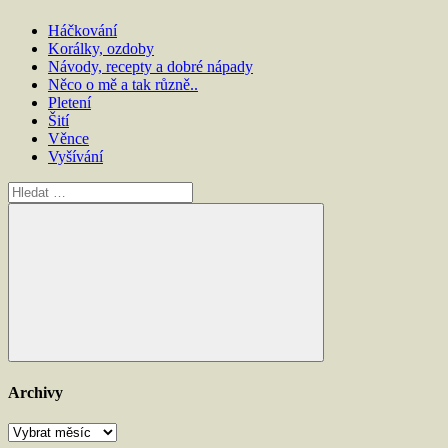
Háčkování
Korálky, ozdoby
Návody, recepty a dobré nápady
Něco o mě a tak různě..
Pletení
Šití
Věnce
Vyšívání
Hledat:
Hledat
Archivy
Archivy