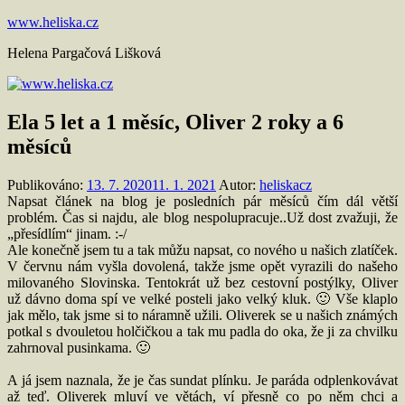
Přejít
www.heliska.cz
k
Helena Pargačová Lišková
obsahu
Ela 5 let a 1 měsíc, Oliver 2 roky a 6
měsíců
Publikováno:
13. 7. 2020
11. 1. 2021
Autor:
heliskacz
Napsat článek na blog je posledních pár měsíců čím dál větší
problém. Čas si najdu, ale blog nespolupracuje..Už dost zvažuji, že
„přesídlím“ jinam. :-/
Ale konečně jsem tu a tak můžu napsat, co nového u našich zlatíček.
V červnu nám vyšla dovolená, takže jsme opět vyrazili do našeho
milovaného Slovinska. Tentokrát už bez cestovní postýlky, Oliver
už dávno doma spí ve velké posteli jako velký kluk. 🙂 Vše klaplo
jak mělo, tak jsme si to náramně užili. Oliverek se u našich známých
potkal s dvouletou holčičkou a tak mu padla do oka, že ji za chvilku
zahrnoval pusinkama. 🙂
A já jsem naznala, že je čas sundat plínku. Je paráda odplenkovávat
až teď. Oliverek mluví ve větách, ví přesně co po něm chci a