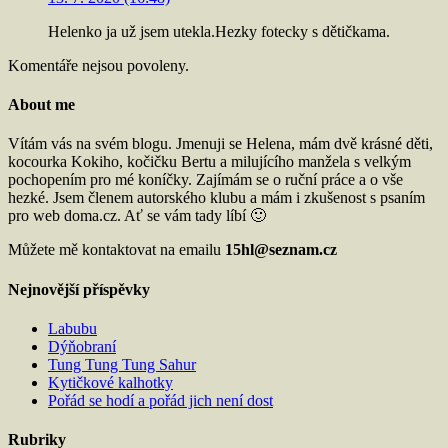
Helenko ja už jsem utekla.Hezky fotecky s dětičkama.
Komentáře nejsou povoleny.
About me
Vítám vás na svém blogu. Jmenuji se Helena, mám dvě krásné děti,
kocourka Kokiho, kočičku Bertu a milujícího manžela s velkým
pochopením pro mé koníčky. Zajímám se o ruční práce a o vše
hezké. Jsem členem autorského klubu a mám i zkušenost s psaním
pro web doma.cz. Ať se vám tady líbí 🙂
Můžete mě kontaktovat na emailu
15hl@seznam.cz
Nejnovější příspěvky
Labubu
Dýňobraní
Tung Tung Tung Sahur
Kytičkové kalhotky
Pořád se hodí a pořád jich není dost
Rubriky