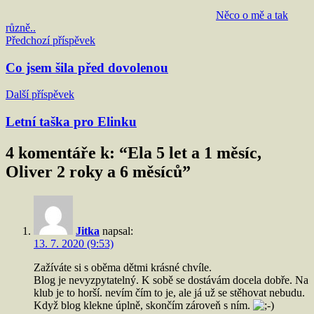
Něco o mě a tak
různě..
Navigace
Předchozí příspěvek
pro
Co jsem šila před dovolenou
příspěvek
Další příspěvek
Letní taška pro Elinku
4 komentáře k: “
Ela 5 let a 1 měsíc,
Oliver 2 roky a 6 měsíců
”
Jitka
napsal:
13. 7. 2020 (9:53)
Zažíváte si s oběma dětmi krásné chvíle.
Blog je nevyzpytatelný. K sobě se dostávám docela dobře. Na
klub je to horší. nevím čím to je, ale já už se stěhovat nebudu.
Když blog klekne úplně, skončím zároveň s ním.