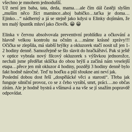
všechno je mnohem jednodušší.
Už není jen baba, tata, deda, mama….ale čím dál častěji slyším
„muším něco žíct mamince..ahoj babičko…taťka je doma…
Ejinko…“ nádherný a já se stejně jako kdysi u Elinky dojímám, že
ten malý špuntík mluví jako člověk. 😀 😀
Elinka v červnu absolvovala preventivní prohlídku a očkování a
hlavně velkou kontrolu na očním a….máme krásné zprávy!!!
Očička se zlepšila, má slabší brýlky a okluzorek stačí nosit už jen 1-
2 hodiny denně. Samozřejmě se šlo slavit do hračkářství. Pak si ještě
v optice vybrala nový filcový okluzorek s výšivkou jednorožce,
nechali jsme předělat sklíčka do obou brýlí a začíná nám veselejší
etapa…přece jen mít okluzor 4 hodiny, později 3 hodiny denně bylo
fakt hodně náročné. Teď tu hoďku a půl sfoukne ani neví jak.
Poslední dobou dost řeší „dospělácké věci a starosti“. Třeba jak
funguje silniční provoz, co se z čeho vyrábí, smrt, práci….no občas
zírám. Ale je hodně bystrá a všímavá a na vše se jí snažím popravdě
odpovídat.