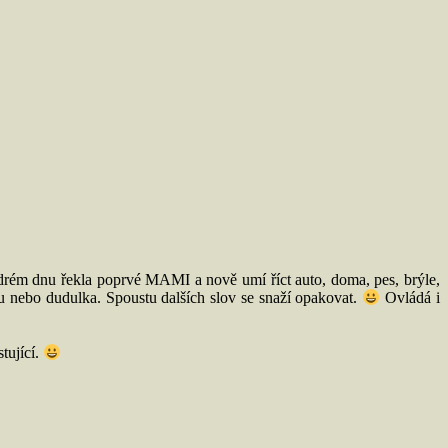
ědrém dnu řekla poprvé MAMI a nově umí říct auto, doma, pes, brýle,
udu nebo dudulka. Spoustu dalších slov se snaží opakovat.
Ovládá i
tující.