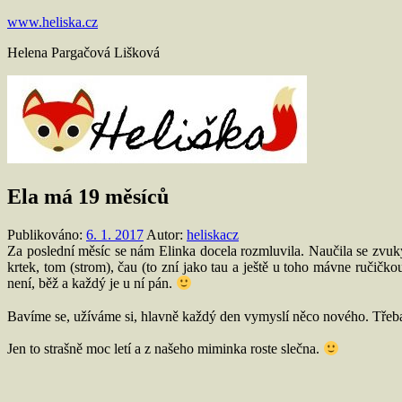
Přejít
www.heliska.cz
k
Helena Pargačová Lišková
obsahu
Ela má 19 měsíců
Publikováno:
6. 1. 2017
Autor:
heliskacz
Za poslední měsíc se nám Elinka docela rozmluvila. Naučila se zvuk
krtek, tom (strom), čau (to zní jako tau a ještě u toho mávne ručičk
není, běž a každý je u ní pán.
Bavíme se, užíváme si, hlavně každý den vymyslí něco nového. Třeba ja
Jen to strašně moc letí a z našeho miminka roste slečna.