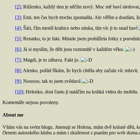
[2]:
Růženko, každý den je něčím nový. Moc mě baví sledovat, 
[3]:
Emi, ten čas bych trochu zpomalila. Ale věřím a doufám, že
[4]:
Šári, čím menší krabice nebo miska, tím víc ji to snad baví
[5]:
Renatko, to je fakt. Minule jsem prohlížela fotky z porodnic
[6]:
Já si myslím, že děti jsou roztomilé v každém věku.
[7]:
Magdi, je to zábava. Fakt jo.
[8]:
Alenko, pořád říkám, že bych chtěla aby začala víc mluvit, 
[9]:
Nooooo, tak to jsem zvědavá
[10]:
Helenko, dost často ji natáčím na krátká videa do mobilu.
Komentáře nejsou povoleny.
About me
Vítám vás na svém blogu. Jmenuji se Helena, mám dvě krásné děti, k
členem autorského klubu a mám i zkušenost s psaním pro web doma.c