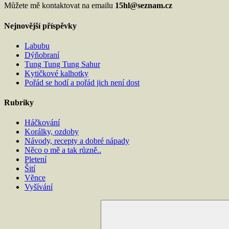
Můžete mě kontaktovat na emailu
15hl@seznam.cz
Nejnovější příspěvky
Labubu
Dýňobraní
Tung Tung Tung Sahur
Kytičkové kalhotky
Pořád se hodí a pořád jich není dost
Rubriky
Háčkování
Korálky, ozdoby
Návody, recepty a dobré nápady
Něco o mě a tak různě..
Pletení
Šití
Věnce
Vyšívání
Hledat: