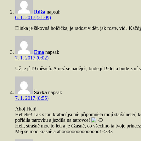
Růža
napsal:
6. 1. 2017 (21:09)
Elinka je šikovná holčička, je radost vidět, jak roste, viď. K
Ema
napsal:
7. 1. 2017 (0:02)
Už je jí 19 měsíců. A než se naděješ, bude jí 19 let a bude z ní 
Šárka
napsal:
7. 1. 2017 (8:55)
Ahoj Helí!
Hehehe! Tak s tou krabicí jsi mě připomněla mojí starší neteř, k
pořídila tatrovku a jezdila na tatrovce!
Helí, strašně moc to letí a je úžasné, co všechno ta tvoje princ
Měj se moc krásně a ahooooooooooooooo! <333