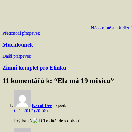
Něco o mě a tak různě
Navigace
Předchozí příspěvek
pro
Muchlounek
příspěvek
Další příspěvek
Zimní komplet pro Elinku
11 komentářů k: “
Ela má 19 měsíců
”
Karol Dee
napsal:
6. 1. 2017 (20:56)
Prý babiš
To dítě jde s dobou!