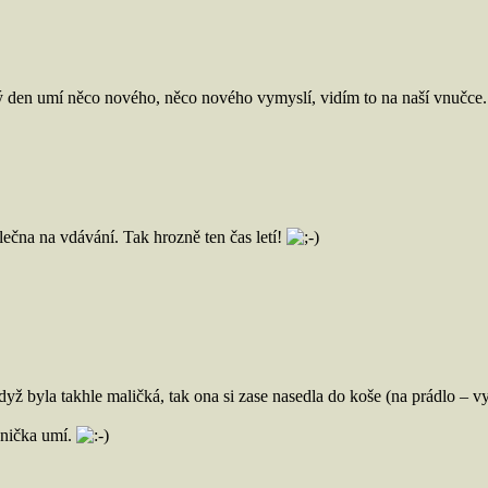
aždý den umí něco nového, něco nového vymyslí, vidím to na naší vnučce
slečna na vdávání. Tak hrozně ten čas letí!
dyž byla takhle maličká, tak ona si zase nasedla do koše (na prádlo – vy
eznička umí.