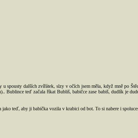
y u spousty dalších zvířátek, slzy v očích jsem měla, když mně po Št
ou).. Bublince teď začala říkat Bubliš, babičce zase babiš, dudlík je d
ko teď, aby ji babička vozila v krabici od bot. To si nabere i spoluces