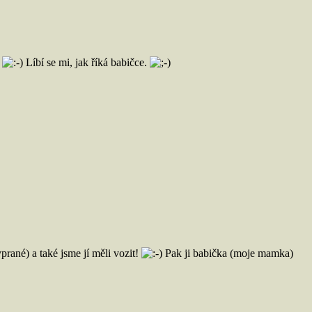
.
Líbí se mi, jak říká babičce.
prané) a také jsme jí měli vozit!
Pak ji babička (moje mamka)