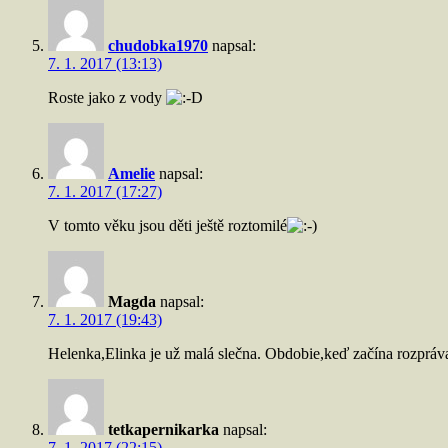
chudobka1970
napsal:
7. 1. 2017 (13:13)
Roste jako z vody
Amelie
napsal:
7. 1. 2017 (17:27)
V tomto věku jsou děti ještě roztomilé
Magda
napsal:
7. 1. 2017 (19:43)
Helenka,Elinka je už malá slečna. Obdobie,keď začína rozprávať 
tetkapernikarka
napsal:
7. 1. 2017 (22:15)