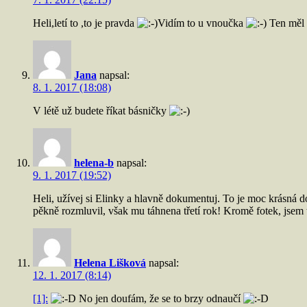
Heli,letí to ,to je pravda
Vidím to u vnoučka
Ten měl n
Jana
napsal:
8. 1. 2017 (18:08)
V létě už budete říkat básničky
helena-b
napsal:
9. 1. 2017 (19:52)
Heli, užívej si Elinky a hlavně dokumentuj. To je moc krásná dob
pěkně rozmluvil, však mu táhnena třetí rok! Kromě fotek, jsem t
Helena Lišková
napsal:
12. 1. 2017 (8:14)
[1]:
No jen doufám, že se to brzy odnaučí