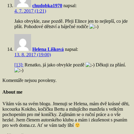
chudobka1970
napsal:
4. 7. 2017 (1:21)
Jako obvykle, zase pozdě. Přeji Elince jen to nejlepší, co jde
přát. Pohodové dětství a báječné rodiče
Helena Lišková
napsal:
13. 8. 2017 (19:00)
[13]:
Renatko, já jako obvykle pozdě
Děkuji za přání.
Komentáře nejsou povoleny.
About me
Vítám vás na svém blogu. Jmenuji se Helena, mám dvě krásné děti,
kocourka Kokiho, kočičku Bertu a milujícího manžela s velkým
pochopením pro mé koníčky. Zajímám se o ruční práce a o vše
hezké. Jsem členem autorského klubu a mám i zkušenost s psaním
pro web doma.cz. Ať se vám tady líbí