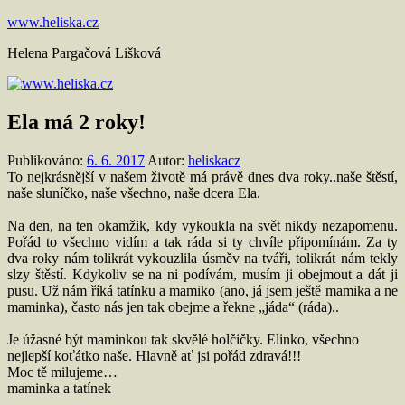
Přejít
www.heliska.cz
k
Helena Pargačová Lišková
obsahu
Ela má 2 roky!
Publikováno:
6. 6. 2017
Autor:
heliskacz
To nejkrásnější v našem životě má právě dnes dva roky..naše štěstí,
naše sluníčko, naše všechno, naše dcera Ela.
Na den, na ten okamžik, kdy vykoukla na svět nikdy nezapomenu.
Pořád to všechno vidím a tak ráda si ty chvíle připomínám. Za ty
dva roky nám tolikrát vykouzlila úsměv na tváři, tolikrát nám tekly
slzy štěstí. Kdykoliv se na ni podívám, musím ji obejmout a dát ji
pusu. Už nám říká tatínku a mamiko (ano, já jsem ještě mamika a ne
maminka), často nás jen tak obejme a řekne „jáda“ (ráda)..
Je úžasné být maminkou tak skvělé holčičky. Elinko, všechno
nejlepší koťátko naše. Hlavně ať jsi pořád zdravá!!!
Moc tě milujeme…
maminka a tatínek