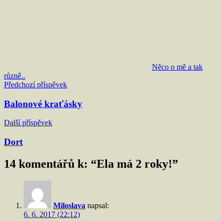
Něco o mě a tak
různě..
Navigace
Předchozí příspěvek
pro
Balonové kraťásky
příspěvek
Další příspěvek
Dort
14 komentářů k: “
Ela má 2 roky!
”
Miloslava
napsal:
6. 6. 2017 (22:12)