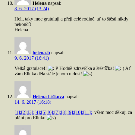
Helena
napsal:
8. 6. 2017 (13:24)
Heli, taky moc gratuluji a přeji celé rodině, ať to štěstí nikdy
nekončí!
Helena
helena-b
napsal:
9. 6. 2017 (16:41)
Velká gratulace!!
Hodně zdravíčka a štěstíčka!
Ať
vám Elinka dělá stále jenom radost!
Helena Lišková
napsal:
14. 6. 2017 (16:18)
[1]:
[2]:
[3]:
[4]:
[5]:
[6]:
[7]:
[8]:
[9]:
[10]:
[11]:
všem moc děkuji za
přání pro Elinku