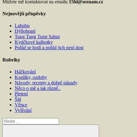
Můžete mě kontaktovat na emailu
15hl@seznam.cz
Nejnovější příspěvky
Labubu
Dýňobraní
Tung Tung Tung Sahur
Kytičkové kalhotky
Pořád se hodí a pořád jich není dost
Rubriky
Háčkování
Korálky, ozdoby
Návody, recepty a dobré nápady
Něco o mě a tak různě..
Pletení
Šití
Věnce
Vyšívání
Hledat: