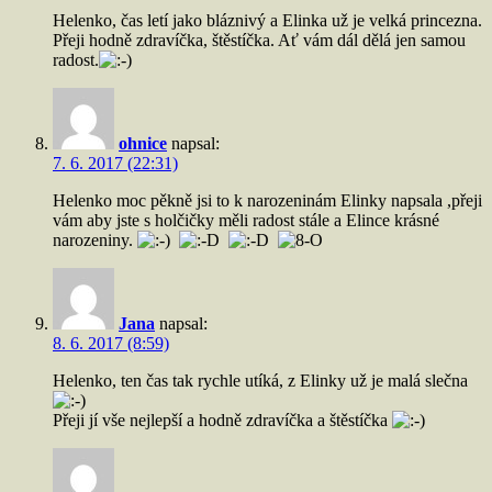
Helenko, čas letí jako bláznivý a Elinka už je velká princezna.
Přeji hodně zdravíčka, štěstíčka. Ať vám dál dělá jen samou
radost.
ohnice
napsal:
7. 6. 2017 (22:31)
Helenko moc pěkně jsi to k narozeninám Elinky napsala ,přeji
vám aby jste s holčičky měli radost stále a Elince krásné
narozeniny.
Jana
napsal:
8. 6. 2017 (8:59)
Helenko, ten čas tak rychle utíká, z Elinky už je malá slečna
Přeji jí vše nejlepší a hodně zdravíčka a štěstíčka