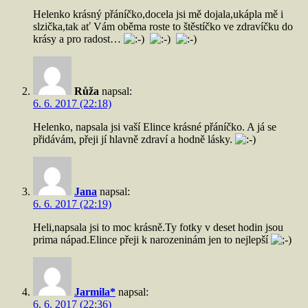
Helenko krásný přáníčko,docela jsi mě dojala,ukápla mě i
slzička,tak ať Vám oběma roste to štěstíčko ve zdravíčku do
krásy a pro radost…
Růža
napsal:
6. 6. 2017 (22:18)
Helenko, napsala jsi vaší Elince krásné přáníčko. A já se
přidávám, přeji jí hlavně zdraví a hodně lásky.
Jana
napsal:
6. 6. 2017 (22:19)
Heli,napsala jsi to moc krásně.Ty fotky v deset hodin jsou
prima nápad.Elince přeji k narozeninám jen to nejlepší
Jarmila*
napsal:
6. 6. 2017 (22:36)