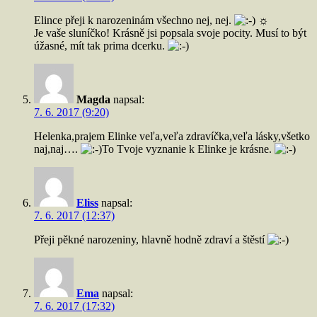
Elince přeji k narozeninám všechno nej, nej.
☼
Je vaše sluníčko! Krásně jsi popsala svoje pocity. Musí to být
úžasné, mít tak prima dcerku.
Magda
napsal:
7. 6. 2017 (9:20)
Helenka,prajem Elinke veľa,veľa zdravíčka,veľa lásky,všetko
naj,naj….
To Tvoje vyznanie k Elinke je krásne.
Eliss
napsal:
7. 6. 2017 (12:37)
Přeji pěkné narozeniny, hlavně hodně zdraví a štěstí
Ema
napsal:
7. 6. 2017 (17:32)