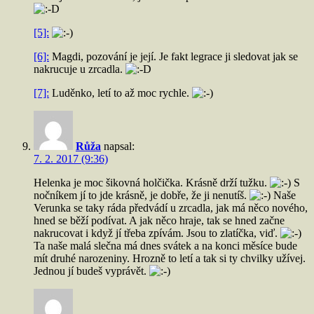
[5]:
[6]:
Magdi, pozování je její. Je fakt legrace ji sledovat jak se
nakrucuje u zrcadla.
[7]:
Luděnko, letí to až moc rychle.
Růža
napsal:
7. 2. 2017 (9:36)
Helenka je moc šikovná holčička. Krásně drží tužku.
S
nočníkem jí to jde krásně, je dobře, že ji nenutíš.
Naše
Verunka se taky ráda předvádí u zrcadla, jak má něco nového,
hned se běží podívat. A jak něco hraje, tak se hned začne
nakrucovat i když jí třeba zpívám. Jsou to zlatíčka, viď.
Ta naše malá slečna má dnes svátek a na konci měsíce bude
mít druhé narozeniny. Hrozně to letí a tak si ty chvilky užívej.
Jednou jí budeš vyprávět.