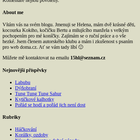
Komentáře nejsou povoleny.
About me
Vítám vás na svém blogu. Jmenuji se Helena, mám dvě krásné děti,
kocourka Kokiho, kočičku Bertu a milujícího manžela s velkým
pochopením pro mé koníčky. Zajímám se o ruční práce a o vše
hezké. Jsem členem autorského klubu a mám i zkušenost s psaním
pro web doma.cz. Ať se vám tady líbí 🙂
Můžete mě kontaktovat na emailu
15hl@seznam.cz
Nejnovější příspěvky
Labubu
Dýňobraní
Tung Tung Tung Sahur
Kytičkové kalhotky
Pořád se hodí a pořád jich není dost
Rubriky
Háčkování
Korálky, ozdoby