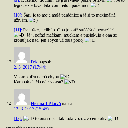
[9]:
Růženko, doufám, že jste svátek pěkně oslavili
Je to
legrace sledovat takovou malou parádnici.
[10]:
Šári, je to moje malá parádnice a já si to maximálně
užívám.
[11]:
Renuško, nelíbílo. Ona je totiž strááášně nemazlící.
Já ji pořád mačkám, muckám a pusinkuju a ona se
kroutí jak had, jen abych už dala pokoj
Iris
napsal:
2. 3. 2017 (17:44)
V tom kufru nemá chybu
Kampak chtěla odcestovat?
Helena Lišková
napsal:
12. 3. 2017 (15:45)
[13]:
to ona se jen tak ráda vozí…v čemkoliv