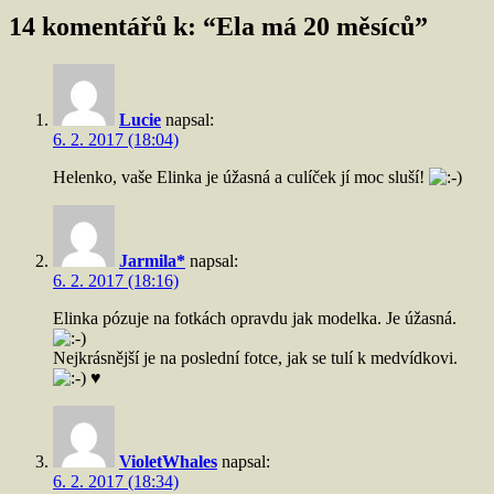
14 komentářů k: “
Ela má 20 měsíců
”
Lucie
napsal:
6. 2. 2017 (18:04)
Helenko, vaše Elinka je úžasná a culíček jí moc sluší!
Jarmila*
napsal:
6. 2. 2017 (18:16)
Elinka pózuje na fotkách opravdu jak modelka. Je úžasná.
Nejkrásnější je na poslední fotce, jak se tulí k medvídkovi.
♥
VioletWhales
napsal:
6. 2. 2017 (18:34)