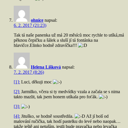
ohnice
napsal:
6. 2. 2017 (21:23)
Tak tá naše panenka už má 20 měsíců moc rychle to utíká,má
pěknou čepičku a šálek a sluší jí tá fontánka na
hlavičce.Elinko hodně zdravíčka!!!
Helena Lišková
napsal:
7. 2. 2017 (8:26)
[1]:
Luci, děkuji moc
[2]:
Jarmilko, včera si ty medvídky vzala a začala se s nima
takto mazlit, tak jsem honem utíkala pro foťák.
[3]:
[4]:
Jituško, se hodně soustředila.
Až jí bolí od
malování ručička, tak hodí pastelku do levé nebo naopak…
takže ještě ani netuším, jestli bude pravačka nebo levačka