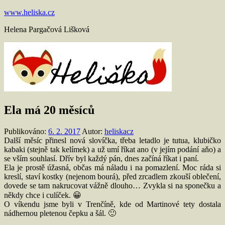
Přejít
www.heliska.cz
k
Helena Pargačová Lišková
obsahu
Ela má 20 měsíců
Publikováno:
6. 2. 2017
Autor:
heliskacz
Další měsíc přinesl nová slovíčka, třeba letadlo je tutua, klubičko
kabaki (stejně tak kelímek) a už umí říkat ano (v jejím podání aňo) a
se vším souhlasí. Dřív byl každý pán, dnes začíná říkat i paní.
Ela je prostě úžasná, občas má náladu i na pomazlení. Moc ráda si
kreslí, staví kostky (nejenom bourá), před zrcadlem zkouší oblečení,
dovede se tam nakrucovat vážně dlouho… Zvykla si na sponečku a
někdy chce i culíček. 😀
O víkendu jsme byli v Trenčíně, kde od Martinové tety dostala
nádhernou pletenou čepku a šál. 🙂