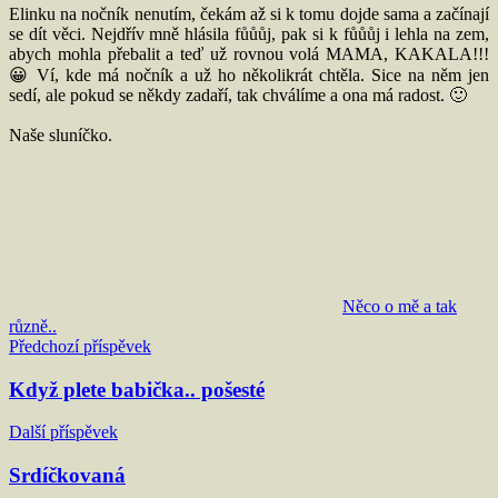
Elinku na nočník nenutím, čekám až si k tomu dojde sama a začínají
se dít věci. Nejdřív mně hlásila fůůůj, pak si k fůůůj i lehla na zem,
abych mohla přebalit a teď už rovnou volá MAMA, KAKALA!!!
😀 Ví, kde má nočník a už ho několikrát chtěla. Sice na něm jen
sedí, ale pokud se někdy zadaří, tak chválíme a ona má radost. 🙂
Naše sluníčko.
Něco o mě a tak
různě..
Navigace
Předchozí příspěvek
pro
Když plete babička.. pošesté
příspěvek
Další příspěvek
Srdíčkovaná