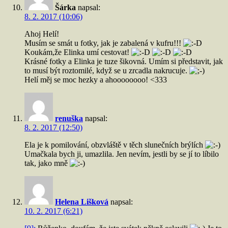
Šárka
napsal:
8. 2. 2017 (10:06)
Ahoj Helí!
Musím se smát u fotky, jak je zabalená v kufru!!!
Koukám,že Elinka umí cestovat!
Krásné fotky a Elinka je tuze šikovná. Umím si představit, jak
to musí být roztomilé, když se u zrcadla nakrucuje.
Helí měj se moc hezky a ahoooooooo! <333
renuška
napsal:
8. 2. 2017 (12:50)
Ela je k pomilování, obzvláště v těch slunečních brýlích
Umačkala bych ji, umazlila. Jen nevím, jestli by se jí to líbilo
tak, jako mně
Helena Lišková
napsal:
10. 2. 2017 (6:21)