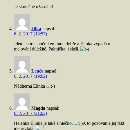
Je skutečně úžasná :3
Jitka
napsal:
6. 2. 2017 (18:57)
Jdete na to s nočníkem moc dobře a Elinka vypadá u
malování důležitě. Palmička ji sluší.
Lenča
napsal:
6. 2. 2017 (19:02)
Nádherná Elinka
Magda
napsal:
6. 2. 2017 (21:02)
Helenka,Elinka je také slniečko.
A to pozovanie jej fakt
ide,je zlatá.