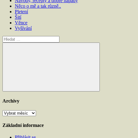
Návody, recepty a dobré nápady
Něco o mě a tak různě..
Pletení
Šití
Věnce
Vyšívání
Hledat:
Hledat
Archivy
Archivy
Základní informace
Přihlásit se