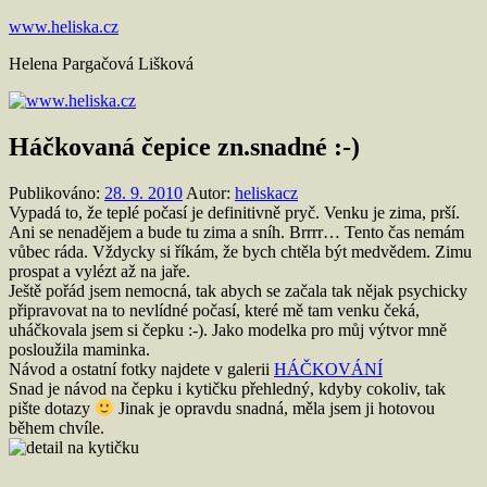
Přejít
www.heliska.cz
k
Helena Pargačová Lišková
obsahu
Háčkovaná čepice zn.snadné :-)
Publikováno:
28. 9. 2010
Autor:
heliskacz
Vypadá to, že teplé počasí je definitivně pryč. Venku je zima, prší.
Ani se nenadějem a bude tu zima a sníh. Brrrr… Tento čas nemám
vůbec ráda. Vždycky si říkám, že bych chtěla být medvědem. Zimu
prospat a vylézt až na jaře.
Ještě pořád jsem nemocná, tak abych se začala tak nějak psychicky
připravovat na to nevlídné počasí, které mě tam venku čeká,
uháčkovala jsem si čepku :-). Jako modelka pro můj výtvor mně
posloužila maminka.
Návod a ostatní fotky najdete v galerii
HÁČKOVÁNÍ
Snad je návod na čepku i kytičku přehledný, kdyby cokoliv, tak
pište dotazy
Jinak je opravdu snadná, měla jsem ji hotovou
během chvíle.