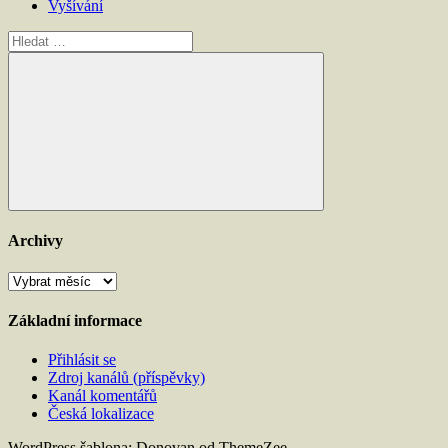
Vyšívání
Hledat:
Hledat
Archivy
Archivy
Základní informace
Přihlásit se
Zdroj kanálů (příspěvky)
Kanál komentářů
Česká lokalizace
WordPress šablona: Donovan od ThemeZee.