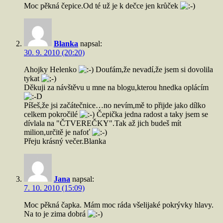
Moc pěkná čepice.Od té už je k dečce jen krůček
Blanka
napsal:
30. 9. 2010 (20:20)
Ahojky Helenko
Doufám,že nevadí,že jsem si dovolila
tykat
Děkuji za návštěvu u mne na blogu,kterou hnedka oplácím
Píšeš,že jsi začátečnice…no nevím,mě to přijde jako dílko
celkem pokročilé
Čepička jedna radost a taky jsem se
dívlala na "ČTVEREČKY".Tak až jich budeš mít
milion,určitě je nafoť
Přeju krásný večer.Blanka
Jana
napsal:
7. 10. 2010 (15:09)
Moc pěkná čapka. Mám moc ráda všelijaké pokrývky hlavy.
Na to je zima dobrá