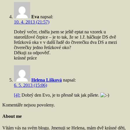
Eva
napsal:
10. 4. 2013 (21:57)
Dobrý večer, chtěla jsem se ještě eptat na vzorek u
starorůžové čepice – je to tak, že se 1.ř. háčkuje DS dvě
řetízková oka v v další řadě do čtverečku dva DS a mezi
čtverečky jedno řetízkové oko?
Děkuji za odpověď.
krásné práce
Helena Lišková
napsal:
6. 5. 2013 (15:06)
[4]:
Dobrý den Evo, je to přesně tak jak píšete.
Komentáře nejsou povoleny.
About me
Vítám vás na svém blogu. Jmenuji se Helena, mám dvě krásné děti,