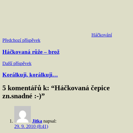
Háčkování
Navigace
Předchozí příspěvek
pro
Háčkovaná růže – brož
příspěvek
Další příspěvek
Korálkuji, korálkuji…
5 komentářů k: “
Háčkovaná čepice
zn.snadné :-)
”
Jitka
napsal:
29. 9. 2010 (8:41)