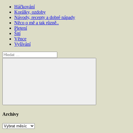
Háčkování
Korálky, ozdoby
Návody, recepty a dobré nápady
Něco o mě a tak různě..
Pletení
Šití
Věnce
Vyšívání
Hledat:
Hledat
Archivy
Archivy