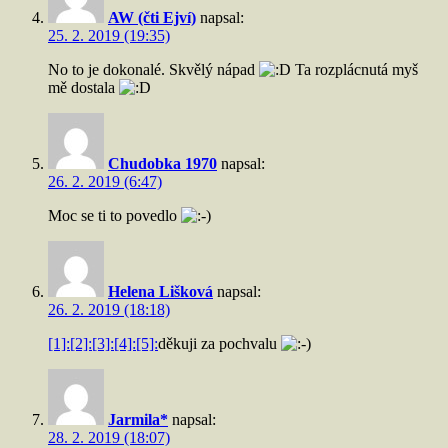
AW (čti Ejví)
napsal:
25. 2. 2019 (19:35)
No to je dokonalé. Skvělý nápad
Ta rozplácnutá myš
mě dostala
Chudobka 1970
napsal:
26. 2. 2019 (6:47)
Moc se ti to povedlo
Helena Lišková
napsal:
26. 2. 2019 (18:18)
[1]:
[2]:
[3]:
[4]:
[5]:
děkuji za pochvalu
Jarmila*
napsal:
28. 2. 2019 (18:07)