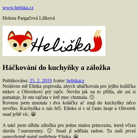
Přejít
www.heliska.cz
k
Helena Pargačová Lišková
obsahu
Háčkování do kuchyňky a záložka
Publikováno:
25. 2. 2019
Autor:
heliskacz
Nedávno mě Elinka poprosila, abych uháčkovala pro jejího králíčka
mrkev a Oliverkovi prý rajče. Nevím jak na to přišla, ale asi si
pamatuje, že mu rajčata v letě moc chutnala. 🙂
Rovnou jsem umotala i dva koláčky ať mají do kuchyňky něco
nového. Kuchyňka u nás frčí. Elinka si s ní často hraje a Oliverek
snad ještě víc. 😀
A také jsem slíbila záložku pro jednu malou princeznu, která včera
slavila 7.narozeniny. 🙂 Snad jí udělala radost. Tu naši první
samozřejmě nutně potřebuje Elinka. 😀