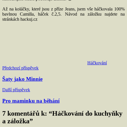
Až na koláčky, které jsou z příze Jeans, jsem vše háčkovala 100%
bavlnou Camilla, háček č.2,5. Návod na záložku najdete na
stránkách hackuj.cz
Háčkování
Navigace
Předchozí příspěvek
pro
Šaty jako Minnie
příspěvek
Další příspěvek
Pro maminku na běhání
7 komentářů k: “
Háčkování do kuchyňky
a záložka
”