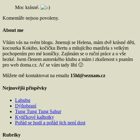
Moc krásné.
Komentáře nejsou povoleny.
About me
Vítám vás na svém blogu. Jmenuji se Helena, mám dvě krásné děti,
kocourka Kokiho, kočičku Bertu a milujícího manžela s velkým
pochopením pro mé koníčky. Zajímám se o ruční práce a o vše
hezké. Jsem členem autorského klubu a mám i zkušenost s psaním
pro web doma.cz. Ať se vám tady líbí 🙂
Můžete mě kontaktovat na emailu
15hl@seznam.cz
Nejnovější příspěvky
Labubu
Dýňobraní
Tung Tung Tung Sahur
Kytičkové kalhotky
Pořád se hodí a pořád jich není dost
Rubriky