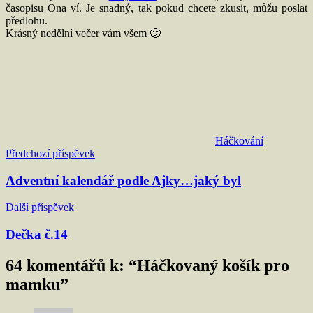
časopisu Ona ví. Je snadný, tak pokud chcete zkusit, můžu poslat
předlohu.
Krásný nedělní večer vám všem 🙂
Háčkování
Navigace
Předchozí příspěvek
pro
Adventní kalendář podle Ajky…jaký byl
příspěvek
Další příspěvek
Dečka č.14
64 komentářů k: “
Háčkovaný košík pro
mamku
”