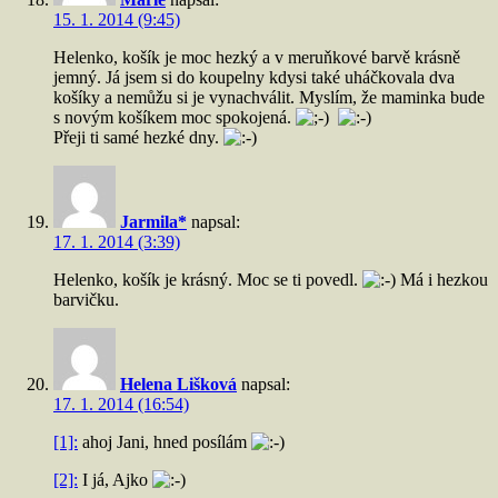
15. 1. 2014 (9:45)
Helenko, košík je moc hezký a v meruňkové barvě krásně
jemný. Já jsem si do koupelny kdysi také uháčkovala dva
košíky a nemůžu si je vynachválit. Myslím, že maminka bude
s novým košíkem moc spokojená.
Přeji ti samé hezké dny.
Jarmila*
napsal:
17. 1. 2014 (3:39)
Helenko, košík je krásný. Moc se ti povedl.
Má i hezkou
barvičku.
Helena Lišková
napsal:
17. 1. 2014 (16:54)
[1]:
ahoj Jani, hned posílám
[2]:
I já, Ajko