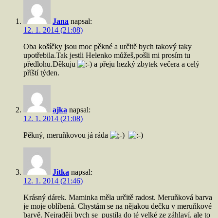
Jana
napsal:
12. 1. 2014 (21:08)
Oba košíčky jsou moc pěkné a určitě bych takový taky
upotřebila.Tak jestli Helenko můžeš,pošli mi prosím tu
předlohu.Děkuju
a přeju hezký zbytek večera a celý
příští týden.
ajka
napsal:
12. 1. 2014 (21:08)
Pěkný, meruňkovou já ráda
Jitka
napsal:
12. 1. 2014 (21:46)
Krásný dárek. Maminka měla určitě radost. Meruňková barva
je moje oblíbená. Chystám se na nějakou dečku v meruňkové
barvě. Nejraději bych se pustila do té velké ze záhlaví, ale to