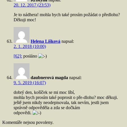
20. 12. 2017 (23:53)
Je to nádhera! mohla bych také prosím požádat o předlohu?
Děkuji moc!
Helena Lišková
napsal:
2. 1. 2018 (10:00)
[62]:
posláno
daubnerová magda
napsal:
9. 5. 2019 (16:07)
dobrý den, košíček se mi moc líbí,
mohla bych prosím také poprosit o pře-dlohu? moc děkuji.
ještě jsem nikdy neodepisovala, tak nevím, jestli jsem
správně odpověděla a zda se dočkám
odpovědi.
Komentáře nejsou povoleny.