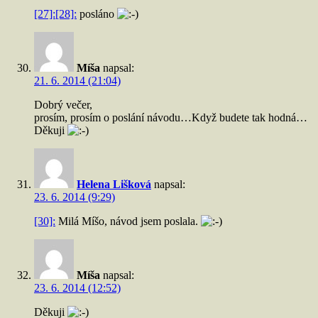
[27]:
[28]:
posláno
Míša
napsal:
21. 6. 2014 (21:04)
Dobrý večer,
prosím, prosím o poslání návodu…Když budete tak hodná…
Děkuji
Helena Lišková
napsal:
23. 6. 2014 (9:29)
[30]:
Milá Míšo, návod jsem poslala.
Míša
napsal:
23. 6. 2014 (12:52)
Děkuji