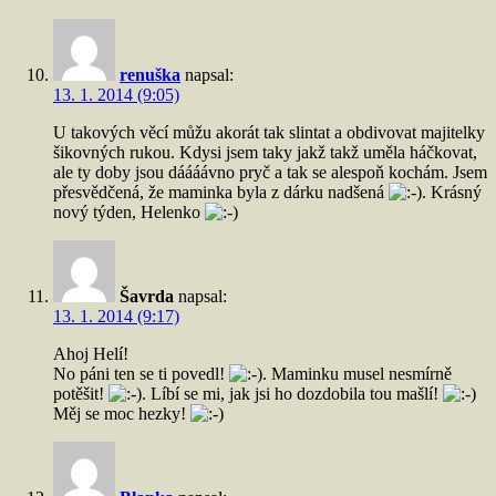
renuška
napsal:
13. 1. 2014 (9:05)
U takových věcí můžu akorát tak slintat a obdivovat majitelky
šikovných rukou. Kdysi jsem taky jakž takž uměla háčkovat,
ale ty doby jsou dáááávno pryč a tak se alespoň kochám. Jsem
přesvědčená, že maminka byla z dárku nadšená
. Krásný
nový týden, Helenko
Šavrda
napsal:
13. 1. 2014 (9:17)
Ahoj Helí!
No páni ten se ti povedl!
. Maminku musel nesmírně
potěšit!
. Líbí se mi, jak jsi ho dozdobila tou mašlí!
Měj se moc hezky!