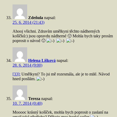
Zdeňula
napsal:
25. 6. 2014 (21:43)
Ahooj všichni. Zdravím umělkyni těchto nádherných
košíčků:) jsou opravdu nádherné 🙂 Mohla bych taky prosím
poprosit o návod 🙂
Helena Lišková
napsal:
28. 6. 2014 (9:00)
[33]:
Umělkyni? To jsi mě rozesmála, ale je to milé. Návod
hned posílám.
Tereza
napsal:
10. 7. 2014 (0:40)
Mooooc krásný košíček, mohla bych poprosit o zaslaní na
email také předlohu? Děkuju moc hezký večer