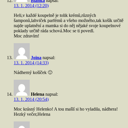
Blanka
napsal:
13. 1. 2014 (12:20)
Heli,v každé koupelně je tolik krémů,různých
šamponů,lahviček parfémů a všeho možného,tak košík určitě
najde uplatnění a mamka si do něj nějaké svoje koupelnové
poklady určitě ráda schová.Moc se ti povedl.
Moc zdravím!
Joina
napsal:
13. 1. 2014 (14:33)
Nádherný košíček 🙂
Helena
napsal:
13. 1. 2014 (20:54)
Moc krásný Helenko! A tou mašlí si ho vyladila, nádhera!
Hezký večer,Helena