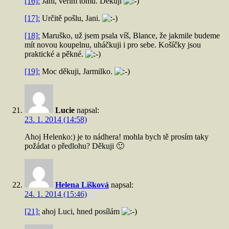
[16]:
Jani, věřím tomu. Děkuji
[17]:
Určitě pošlu, Jani.
[18]:
Maruško, už jsem psala víš, Blance, že jakmile budeme
mít novou koupelnu, uháčkuji i pro sebe. Košíčky jsou
praktické a pěkné.
[19]:
Moc děkuji, Jarmilko.
Lucie
napsal:
23. 1. 2014 (14:58)
Ahoj Helenko:) je to nádhera! mohla bych tě prosím taky
požádat o předlohu? Děkuji 🙂
Helena Lišková
napsal:
24. 1. 2014 (15:46)
[21]:
ahoj Luci, hned posílám