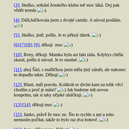
[3]:
Jituško, setkání ženského klubu mě moc láká. Dej pak
vědět termín
[4]:
Dáši,háčkovala jsem z dvojté camily. A návod posílám.
[5]:
Jituško, jistě, pošlu. Je to pěkný dárek.
[6]:
[7]:
[8]:
[9]:
děkuji moc
[10]:
Reny, děkuji. Mamka byla asi fakt ráda. Kdybys chtěla
zkusit, pošlu ti návod. Je to snadné.
[11]:
ahoj Šári, s mašličkou jsem měla jiný záměr, ale nakonec
to dopadlo takto. Děkuji
[12]:
Blani, máš pravdu. Kolikrát se divím kam na tolik věcí
chodím a proč je mám?
Jak budeme mít novou
koupelnu, tak si taky nějaké uháčkuji.
[13]:
[14]:
děkuji moc
[15]:
Janko, právě že moc ne. Šlo to rychle a ani u toho
nemusím počítat, takže to bylo raz dva hotové.