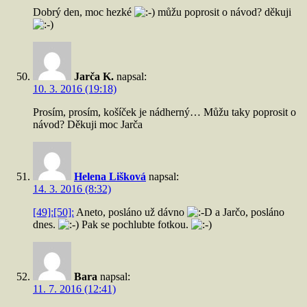
Dobrý den, moc hezké
můžu poprosit o návod? děkuji
Jarča K.
napsal:
10. 3. 2016 (19:18)
Prosím, prosím, košíček je nádherný… Můžu taky poprosit o
návod? Děkuji moc Jarča
Helena Lišková
napsal:
14. 3. 2016 (8:32)
[49]:
[50]:
Aneto, posláno už dávno
a Jarčo, posláno
dnes.
Pak se pochlubte fotkou.
Bara
napsal:
11. 7. 2016 (12:41)