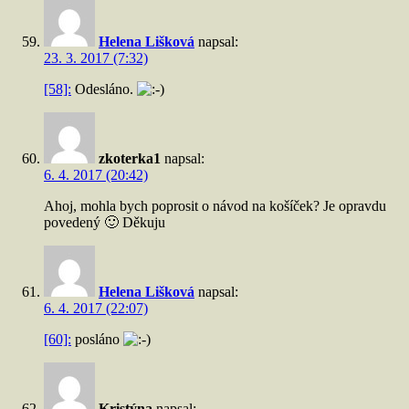
Helena Lišková
napsal:
23. 3. 2017 (7:32)
[58]:
Odesláno.
zkoterka1
napsal:
6. 4. 2017 (20:42)
Ahoj, mohla bych poprosit o návod na košíček? Je opravdu
povedený 🙂 Děkuju
Helena Lišková
napsal:
6. 4. 2017 (22:07)
[60]:
posláno
Kristýna
napsal: