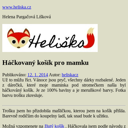
Přejít
www.heliska.cz
k
Helena Pargačová Lišková
obsahu
Háčkovaný košík pro mamku
Publikováno:
12. 1. 2014
Autor:
heliskacz
Už to můžu říct. Vánoce jsou pryč, všechny dárky rozbalené. Jeden
z dárečků, které moje maminka pod stromečkem našla byl
háčkováný košík. Je ze 100% bavlny a je meruňkové barvy. Fotka
barvu trošku zkresluje.
Trošku jsem ho přizdobila mašličkou, kterou jsem na košík přišila.
Barevně rodičům do koupelny ladí, tak snad bude k užitku.
Možná vzpomenete na
žlutý košík
. Háčkovala jsem podle návodu z