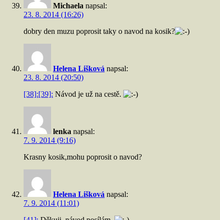
Michaela
napsal:
23. 8. 2014 (16:26)
dobry den muzu poprosit taky o navod na kosik?
Helena Lišková
napsal:
23. 8. 2014 (20:50)
[38]:
[39]:
Návod je už na cestě.
lenka
napsal:
7. 9. 2014 (9:16)
Krasny kosik,mohu poprosit o navod?
Helena Lišková
napsal:
7. 9. 2014 (11:01)
[41]:
Děkuji, návod posílám.