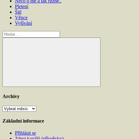
Něco o mě a tak různě..
Pletení
Šití
Věnce
Vyšívání
Hledat:
Hledat
Archivy
Archivy
Základní informace
Přihlásit se
Zdroj kanálů (příspěvky)