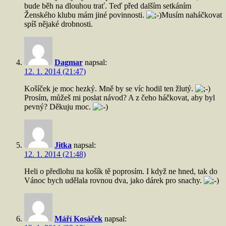
bude běh na dlouhou trať. Teď před dalším setkáním
Ženského klubu mám jiné povinnosti.
Musím naháčkovat
spíš nějaké drobnosti.
Dagmar
napsal:
12. 1. 2014 (21:47)
Košíček je moc hezký. Mně by se víc hodil ten žlutý.
Prosím, můžeš mi poslat návod? A z čeho háčkovat, aby byl
pevný? Děkuju moc.
Jitka
napsal:
12. 1. 2014 (21:48)
Heli o předlohu na košík tě poprosím. I když ne hned, tak do
Vánoc bych udělala rovnou dva, jako dárek pro snachy.
Máří Kosáček
napsal: