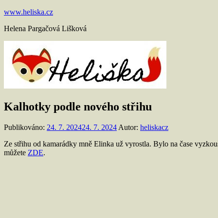
Přejít
www.heliska.cz
k
Helena Pargačová Lišková
obsahu
Kalhotky podle nového střihu
Publikováno:
24. 7. 2024
24. 7. 2024
Autor:
heliskacz
Ze střihu od kamarádky mně Elinka už vyrostla. Bylo na čase vyzkouše
můžete
ZDE
.