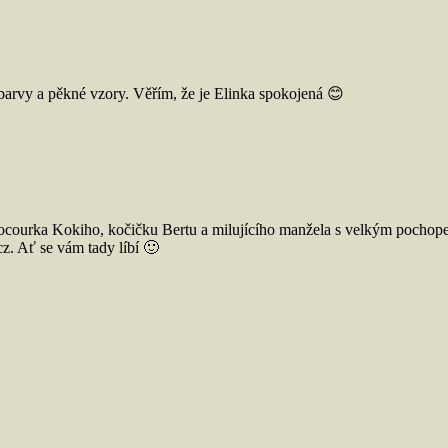
é barvy a pěkné vzory. Věřím, že je Elinka spokojená 😊
ocourka Kokiho, kočičku Bertu a milujícího manžela s velkým pochope
. Ať se vám tady líbí 🙂