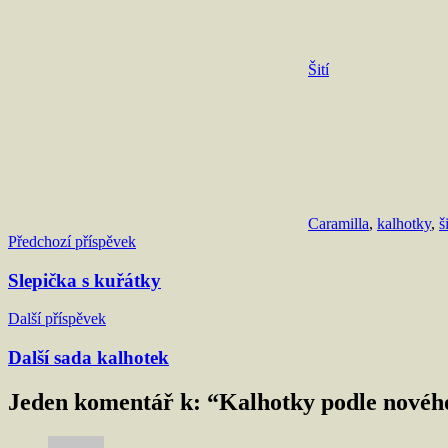
Šití
Caramilla
,
kalhotky
,
ši
Navigace
Předchozí příspěvek
pro
Slepička s kuřátky
příspěvek
Další příspěvek
Další sada kalhotek
Jeden komentář k: “
Kalhotky podle nového