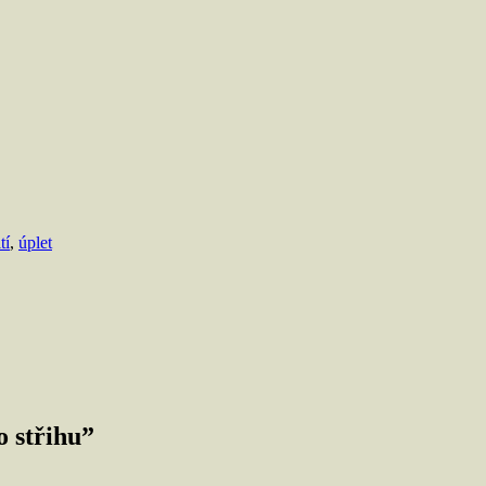
tí
,
úplet
 střihu
”