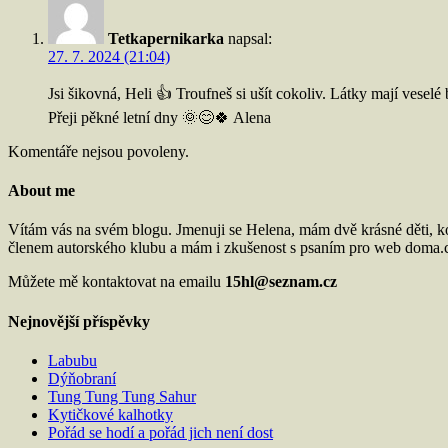
Tetkapernikarka
napsal:
27. 7. 2024 (21:04)
Jsi šikovná, Heli 👍 Troufneš si ušít cokoliv. Látky mají vesel
Přeji pěkné letní dny 🌞😊🍀 Alena
Komentáře nejsou povoleny.
About me
Vítám vás na svém blogu. Jmenuji se Helena, mám dvě krásné děti, k
členem autorského klubu a mám i zkušenost s psaním pro web doma.cz
Můžete mě kontaktovat na emailu
15hl@seznam.cz
Nejnovější příspěvky
Labubu
Dýňobraní
Tung Tung Tung Sahur
Kytičkové kalhotky
Pořád se hodí a pořád jich není dost