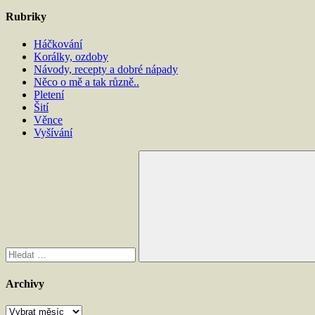
Rubriky
Háčkování
Korálky, ozdoby
Návody, recepty a dobré nápady
Něco o mě a tak různě..
Pletení
Šití
Věnce
Vyšívání
Hledat:
Hledat
Archivy
Archivy