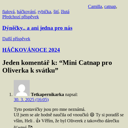
Camilla
,
catnap
,
fialová
,
háčkování
,
rybička
,
šití
,
žlutá
Navigace
Předchozí příspěvek
pro
Dýněčky.. a ani jedna pro nás
příspěvek
Další příspěvek
HÁČKOVÁNOCE 2024
Jeden komentář k: “
Mini Catnap pro
Oliverka k svátku
”
Tetkapernikarka
napsal:
30. 3. 2025 (16:05)
Tyto postavičky jsou pro mne neznámá.
Už jsem se ale hodně naučila od vnoučků 😄 Ty si poradíš se
vším, Heli . 👍 Věřím, že byl Oliverek z takového dárečku
šťastný 🥰