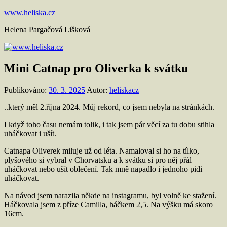
Přejít
www.heliska.cz
k
Helena Pargačová Lišková
obsahu
Mini Catnap pro Oliverka k svátku
Publikováno:
30. 3. 2025
Autor:
heliskacz
..který měl 2.října 2024. Můj rekord, co jsem nebyla na stránkách.
I když toho času nemám tolik, i tak jsem pár věcí za tu dobu stihla
uháčkovat i ušít.
Catnapa Oliverek miluje už od léta. Namaloval si ho na tílko,
plyšového si vybral v Chorvatsku a k svátku si pro něj přál
uháčkovat nebo ušít oblečení. Tak mně napadlo i jednoho pidi
uháčkovat.
Na návod jsem narazila někde na instagramu, byl volně ke stažení.
Háčkovala jsem z příze Camilla, háčkem 2,5. Na výšku má skoro
16cm.