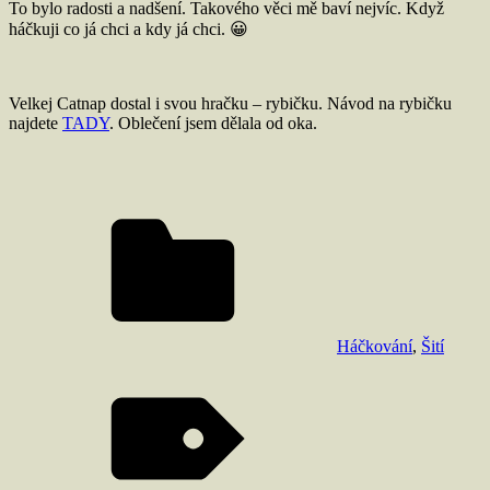
To bylo radosti a nadšení. Takového věci mě baví nejvíc. Když
háčkuji co já chci a kdy já chci. 😀
Velkej Catnap dostal i svou hračku – rybičku. Návod na rybičku
najdete
TADY
. Oblečení jsem dělala od oka.
Háčkování
,
Šití