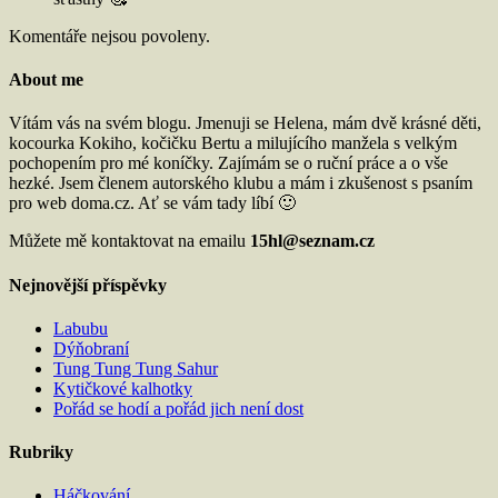
Komentáře nejsou povoleny.
About me
Vítám vás na svém blogu. Jmenuji se Helena, mám dvě krásné děti,
kocourka Kokiho, kočičku Bertu a milujícího manžela s velkým
pochopením pro mé koníčky. Zajímám se o ruční práce a o vše
hezké. Jsem členem autorského klubu a mám i zkušenost s psaním
pro web doma.cz. Ať se vám tady líbí 🙂
Můžete mě kontaktovat na emailu
15hl@seznam.cz
Nejnovější příspěvky
Labubu
Dýňobraní
Tung Tung Tung Sahur
Kytičkové kalhotky
Pořád se hodí a pořád jich není dost
Rubriky
Háčkování