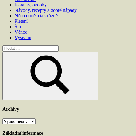
Korálky, ozdoby
Návody, recepty a dobré nápady
Něco o mě a tak různě..
Pletení
Šití
Věnce
Vyšívání
Hledat:
Hledat
Archivy
Archivy
Základní informace