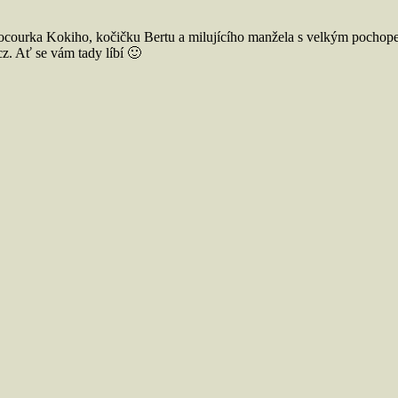
ocourka Kokiho, kočičku Bertu a milujícího manžela s velkým pochope
. Ať se vám tady líbí 🙂