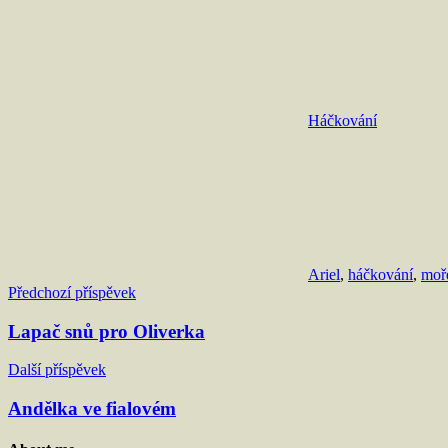
Háčkování
Ariel
,
háčkování
,
moř
Navigace
Předchozí příspěvek
pro
Lapač snů pro Oliverka
příspěvek
Další příspěvek
Andělka ve fialovém