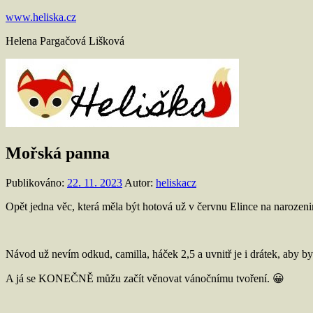
Přejít
www.heliska.cz
k
Helena Pargačová Lišková
obsahu
Mořská panna
Publikováno:
22. 11. 2023
Autor:
heliskacz
Opět jedna věc, která měla být hotová už v červnu Elince na narozeniny
Návod už nevím odkud, camilla, háček 2,5 a uvnitř je i drátek, aby b
A já se KONEČNĚ můžu začít věnovat vánočnímu tvoření. 😀