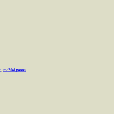
e
,
mořská panna