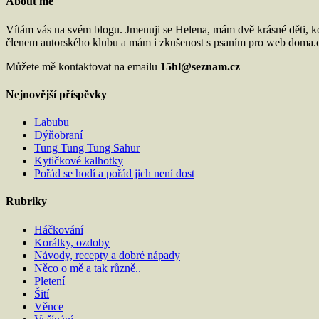
About me
Vítám vás na svém blogu. Jmenuji se Helena, mám dvě krásné děti, k
členem autorského klubu a mám i zkušenost s psaním pro web doma.cz
Můžete mě kontaktovat na emailu
15hl@seznam.cz
Nejnovější příspěvky
Labubu
Dýňobraní
Tung Tung Tung Sahur
Kytičkové kalhotky
Pořád se hodí a pořád jich není dost
Rubriky
Háčkování
Korálky, ozdoby
Návody, recepty a dobré nápady
Něco o mě a tak různě..
Pletení
Šití
Věnce