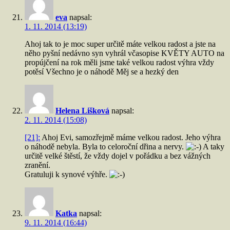
eva
napsal:
1. 11. 2014 (13:19)
Ahoj tak to je moc super určitě máte velkou radost a jste na
něho pyšní nedávno syn vyhrál včasopise KVĚTY AUTO na
propújčení na rok měli jsme také velkou radost výhra vždy
potěsí Všechno je o náhodě Měj se a hezký den
Helena Lišková
napsal:
2. 11. 2014 (15:08)
[21]:
Ahoj Evi, samozřejmě máme velkou radost. Jeho výhra
o náhodě nebyla. Byla to celoroční dřina a nervy.
A taky
určitě velké štěstí, že vždy dojel v pořádku a bez vážných
zranění.
Gratuluji k synové výhře.
Katka
napsal:
9. 11. 2014 (16:44)