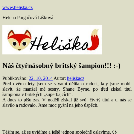
Přejít
www.heliska.cz
k
Helena Pargačová Lišková
obsahu
Náš čtyřnásobný britský šampion!!! :-)
Publikováno:
22. 10. 2014
Autor:
heliskacz
Před dvěma lety jsem se s vámi dělila o radost, kdy jsme mohli
slavit, že manžel mé sestry, Shane Byrne, po třetí získal titul
šampiona v britských „superbajcích“.
A dnes to píšu zas. V neděli získal již svůj čtvrtý titul a u nás se
slavilo a radovalo. Jsme moc pyšní na jeho úspěch.
Těším se, až se uvidíme a ještě jednou společně oslavíme. 🙂