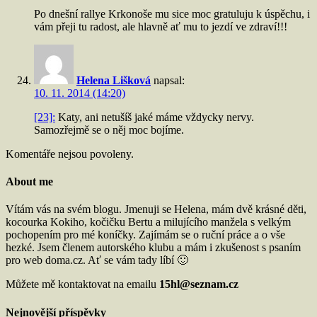
Po dnešní rallye Krkonoše mu sice moc gratuluju k úspěchu, i
vám přeji tu radost, ale hlavně ať mu to jezdí ve zdraví!!!
Helena Lišková
napsal:
10. 11. 2014 (14:20)
[23]:
Katy, ani netušíš jaké máme vždycky nervy.
Samozřejmě se o něj moc bojíme.
Komentáře nejsou povoleny.
About me
Vítám vás na svém blogu. Jmenuji se Helena, mám dvě krásné děti,
kocourka Kokiho, kočičku Bertu a milujícího manžela s velkým
pochopením pro mé koníčky. Zajímám se o ruční práce a o vše
hezké. Jsem členem autorského klubu a mám i zkušenost s psaním
pro web doma.cz. Ať se vám tady líbí 🙂
Můžete mě kontaktovat na emailu
15hl@seznam.cz
Nejnovější příspěvky