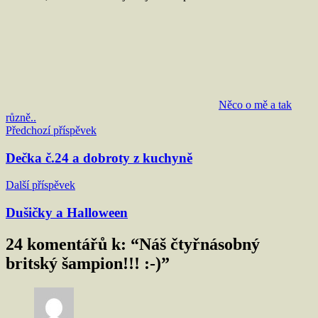
Něco o mě a tak
různě..
Navigace
Předchozí příspěvek
pro
Dečka č.24 a dobroty z kuchyně
příspěvek
Další příspěvek
Dušičky a Halloween
24 komentářů k: “
Náš čtyřnásobný
britský šampion!!! :-)
”