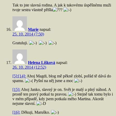
Tak to jste slavná rodina. A jak k takovému úspěšnému muži
tvoje sestra vlastně přišla
Marie
napsal:
25. 10. 2014 (7:50)
Gratuluji.
Helena Lišková
napsal:
26. 10. 2014 (12:52)
[5]:
[14]:
Ahoj Magdi, blog mě pěkně zlobí, pořád tě dává do
spamu.
Pyšní na něj jsme a moc
[15]:
Ahoj Janko, slavný je on. Svět je malý a plný náhod. A
prostě ten pravý potkal tu pravou.
Stejně tak tomu bylo i
v mém případě, kdy jsem potkala mého Martina. Akorát
nejsme slavní.
[16]:
Děkuji, Maruško.