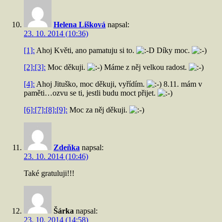
Helena Lišková
napsal:
23. 10. 2014 (10:36)
[1]:
Ahoj Květi, ano pamatuju si to.
Díky moc.
[2]:
[3]:
Moc děkuji.
Máme z něj velkou radost.
[4]:
Ahoj Jituško, moc děkuji, vyřídím.
8.11. mám v
paměti…ozvu se ti, jestli budu moct přijet.
[6]:
[7]:
[8]:
[9]:
Moc za něj děkuji.
Zdeňka
napsal:
23. 10. 2014 (10:46)
Také gratuluji!!!
Šárka
napsal:
23. 10. 2014 (14:58)