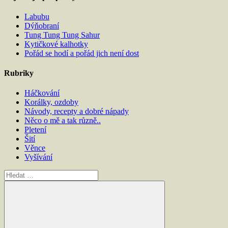
Labubu
Dýňobraní
Tung Tung Tung Sahur
Kytičkové kalhotky
Pořád se hodí a pořád jich není dost
Rubriky
Háčkování
Korálky, ozdoby
Návody, recepty a dobré nápady
Něco o mě a tak různě..
Pletení
Šití
Věnce
Vyšívání
Hledat: