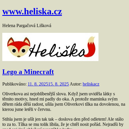
Přejít
www.heliska.cz
k
obsahu
Helena Pargačová Lišková
Lego a Minecraft
Publikováno:
11. 8. 2025
15. 8. 2025
Autor:
heliskacz
Oliverkova asi nejoblíbenější slova. Když jsem uviděla látky s
těmito motivy, hned mi padly do oka. A protože maminka svým
dětem ráda dělá radost, ušila jsem Oliverkovi tílka na dovolenou, na
kterou jsme letěli v červnu.
Stihla jsem je ušít jen tak tak – doslova den před odletem! Ale stálo
to za to. Tílka se mu tolik líbila, že je chtěl nosit pořád. Nejradši by