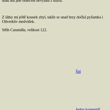
snad ani jiné oblečení nevytáhl z kufru.
Z látky mi ještě kousek zbyl, takže se snad brzy dočká pyžamka i
Oliverkův medvídek.
Střih Caramilla, velikost 122.
Šití
Jeden komentář