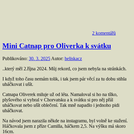
2 komentářů
Mini Catnap pro Oliverka k svátku
Publikováno:
30. 3. 2025
Autor:
heliskacz
..který měl 2.října 2024. Můj rekord, co jsem nebyla na stránkách.
I když toho času nemám tolik, i tak jsem pár věcí za tu dobu stihla
uháčkovat i ušít.
Catnapa Oliverek miluje už od léta. Namaloval si ho na tílko,
plyšového si vybral v Chorvatsku a k svátku si pro něj přál
uháčkovat nebo ušít oblečení. Tak mně napadlo i jednoho pidi
uháčkovat.
Na návod jsem narazila někde na instagramu, byl volně ke stažení.
Háčkovala jsem z příze Camilla, háčkem 2,5. Na výšku má skoro
16cm.