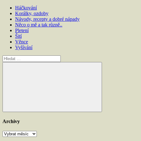
Háčkování
Korálky, ozdoby
Návody, recepty a dobré nápady
Něco o mě a tak různě..
Pletení
Šití
Věnce
Vyšívání
Hledat:
Hledat
Archivy
Archivy