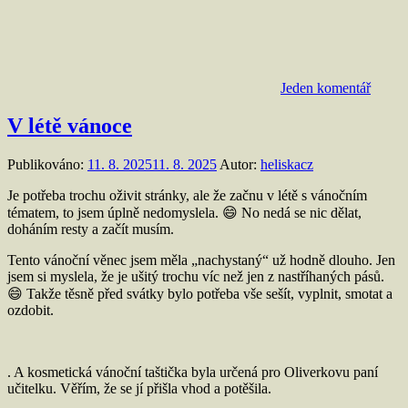
Jeden komentář
V létě vánoce
Publikováno:
11. 8. 2025
11. 8. 2025
Autor:
heliskacz
Je potřeba trochu oživit stránky, ale že začnu v létě s vánočním
tématem, to jsem úplně nedomyslela. 😄 No nedá se nic dělat,
doháním resty a začít musím.
Tento vánoční věnec jsem měla „nachystaný“ už hodně dlouho. Jen
jsem si myslela, že je ušitý trochu víc než jen z nastříhaných pásů.
😄 Takže těsně před svátky bylo potřeba vše sešít, vyplnit, smotat a
ozdobit.
. A kosmetická vánoční taštička byla určená pro Oliverkovu paní
učitelku. Věřím, že se jí přišla vhod a potěšila.