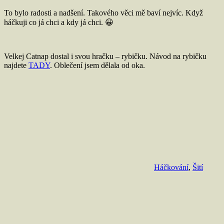
To bylo radosti a nadšení. Takového věci mě baví nejvíc. Když
háčkuji co já chci a kdy já chci. 😀
Velkej Catnap dostal i svou hračku – rybičku. Návod na rybičku
najdete
TADY
. Oblečení jsem dělala od oka.
Háčkování
,
Šití