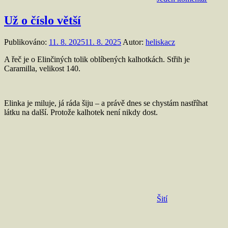
Už o číslo větší
Publikováno:
11. 8. 2025
11. 8. 2025
Autor:
heliskacz
A řeč je o Elinčiných tolik oblíbených kalhotkách. Střih je
Caramilla, velikost 140.
Elinka je miluje, já ráda šiju – a právě dnes se chystám nastříhat
látku na další. Protože kalhotek není nikdy dost.
Šití