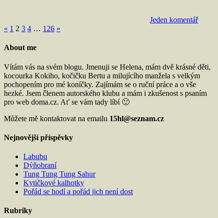
Jeden komentář
Stránkování
Předchozí
Další
«
1
2
3
4
…
126
»
příspěvky
příspěvky
příspěvků
About me
Vítám vás na svém blogu. Jmenuji se Helena, mám dvě krásné děti,
kocourka Kokiho, kočičku Bertu a milujícího manžela s velkým
pochopením pro mé koníčky. Zajímám se o ruční práce a o vše
hezké. Jsem členem autorského klubu a mám i zkušenost s psaním
pro web doma.cz. Ať se vám tady líbí 🙂
Můžete mě kontaktovat na emailu
15hl@seznam.cz
Nejnovější příspěvky
Labubu
Dýňobraní
Tung Tung Tung Sahur
Kytičkové kalhotky
Pořád se hodí a pořád jich není dost
Rubriky