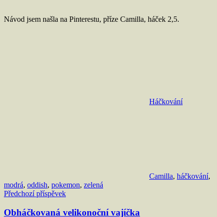
Návod jsem našla na Pinterestu, příze Camilla, háček 2,5.
Háčkování
Camilla
,
háčkování
,
modrá
,
oddish
,
pokemon
,
zelená
Navigace
Předchozí příspěvek
pro
Obháčkovaná velikonoční vajíčka