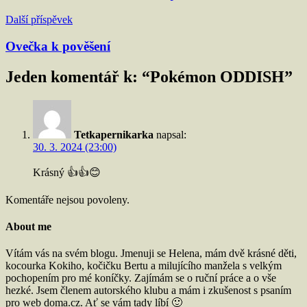
příspěvek
Další příspěvek
Ovečka k pověšení
Jeden komentář k: “
Pokémon ODDISH
”
Tetkapernikarka
napsal:
30. 3. 2024 (23:00)
Krásný 👍👍😊
Komentáře nejsou povoleny.
About me
Vítám vás na svém blogu. Jmenuji se Helena, mám dvě krásné děti,
kocourka Kokiho, kočičku Bertu a milujícího manžela s velkým
pochopením pro mé koníčky. Zajímám se o ruční práce a o vše
hezké. Jsem členem autorského klubu a mám i zkušenost s psaním
pro web doma.cz. Ať se vám tady líbí 🙂