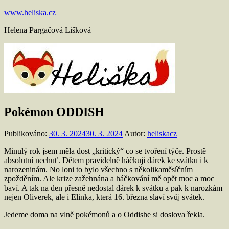
Přejít
www.heliska.cz
k
Helena Pargačová Lišková
obsahu
Pokémon ODDISH
Publikováno:
30. 3. 2024
30. 3. 2024
Autor:
heliskacz
Minulý rok jsem měla dost „kritický“ co se tvoření týče. Prostě
absolutní nechuť. Dětem pravidelně háčkuji dárek ke svátku i k
narozeninám. No loni to bylo všechno s několikaměsíčním
zpožděním. Ale krize zažehnána a háčkování mě opět moc a moc
baví. A tak na den přesně nedostal dárek k svátku a pak k narozkám
nejen Oliverek, ale i Elinka, která 16. března slaví svůj svátek.
Jedeme doma na vlně pokémonů a o Oddishe si doslova řekla.