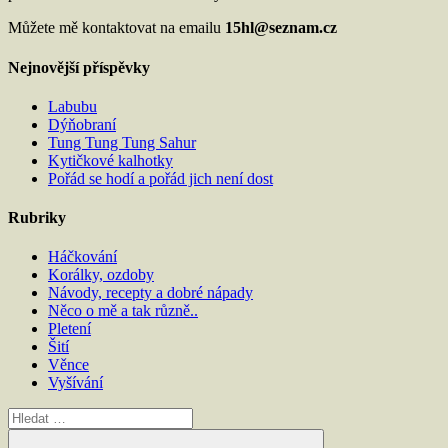
Můžete mě kontaktovat na emailu
15hl@seznam.cz
Nejnovější příspěvky
Labubu
Dýňobraní
Tung Tung Tung Sahur
Kytičkové kalhotky
Pořád se hodí a pořád jich není dost
Rubriky
Háčkování
Korálky, ozdoby
Návody, recepty a dobré nápady
Něco o mě a tak různě..
Pletení
Šití
Věnce
Vyšívání
Hledat: