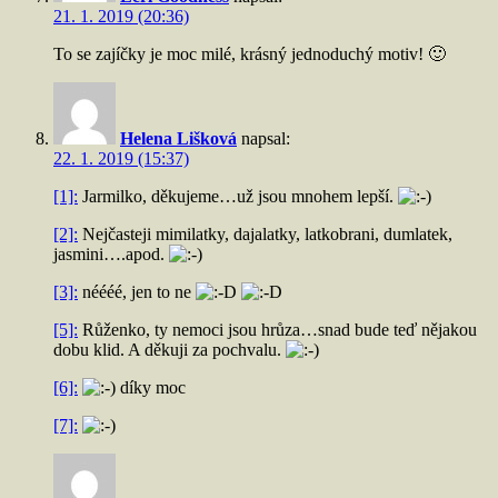
21. 1. 2019 (20:36)
To se zajíčky je moc milé, krásný jednoduchý motiv! 🙂
Helena Lišková
napsal:
22. 1. 2019 (15:37)
[1]:
Jarmilko, děkujeme…už jsou mnohem lepší.
[2]:
Nejčasteji mimilatky, dajalatky, latkobrani, dumlatek,
jasmini….apod.
[3]:
néééé, jen to ne
[5]:
Růženko, ty nemoci jsou hrůza…snad bude teď nějakou
dobu klid. A děkuji za pochvalu.
[6]:
díky moc
[7]: