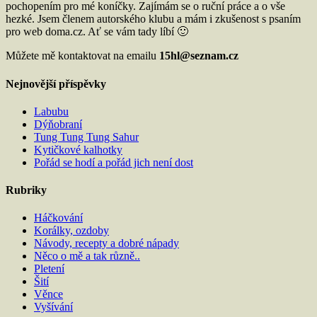
pochopením pro mé koníčky. Zajímám se o ruční práce a o vše
hezké. Jsem členem autorského klubu a mám i zkušenost s psaním
pro web doma.cz. Ať se vám tady líbí 🙂
Můžete mě kontaktovat na emailu
15hl@seznam.cz
Nejnovější příspěvky
Labubu
Dýňobraní
Tung Tung Tung Sahur
Kytičkové kalhotky
Pořád se hodí a pořád jich není dost
Rubriky
Háčkování
Korálky, ozdoby
Návody, recepty a dobré nápady
Něco o mě a tak různě..
Pletení
Šití
Věnce
Vyšívání