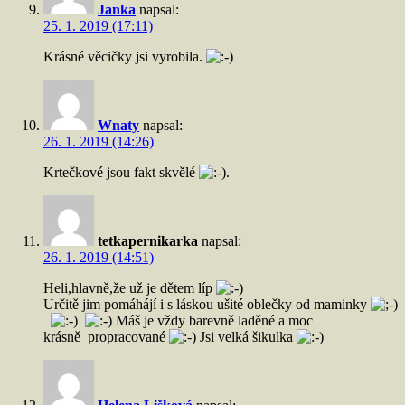
Janka
napsal:
25. 1. 2019 (17:11)
Krásné věcičky jsi vyrobila.
Wnaty
napsal:
26. 1. 2019 (14:26)
Krtečkové jsou fakt skvělé
.
tetkapernikarka
napsal:
26. 1. 2019 (14:51)
Heli,hlavně,že už je dětem líp
Určitě jim pomáhájí i s láskou ušité oblečky od maminky
Máš je vždy barevně laděné a moc
krásně propracované
Jsi velká šikulka