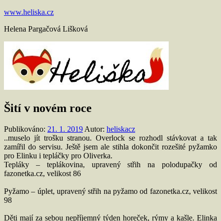
Přejít
www.heliska.cz
k
Helena Pargačová Lišková
obsahu
Šití v novém roce
Publikováno:
21. 1. 2019
Autor:
heliskacz
..muselo jít trošku stranou. Overlock se rozhodl stávkovat a tak
zamířil do servisu. Ještě jsem ale stihla dokončit rozešité pyžamko
pro Elinku i tepláčky pro Oliverka.
Tepláky – teplákovina, upravený střih na polodupačky od
fazonetka.cz, velikost 86
Pyžamo – úplet, upravený střih na pyžamo od fazonetka.cz, velikost
98
Děti mají za sebou nepříjemný týden horeček, rýmy a kašle. Elinka