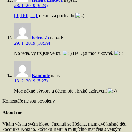
Helena Lišková
napsal:
28. 1. 2019 (6:29)
[9]:
[10]:
[11]:
děkuji za pochvalu
helena-b
napsal:
29. 1. 2019 (10:59)
No teda, vy už jste velicí!
Heli, jsi moc šikovná.
Bambule
napsal:
13. 2. 2019 (5:27)
Moc pěkné výtvory a dětem přeji brzké uzdravení
Komentáře nejsou povoleny.
About me
Vítám vás na svém blogu. Jmenuji se Helena, mám dvě krásné děti,
kocourka Kokiho, kočičku Bertu a milujícího manžela s velkým