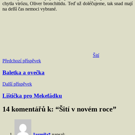
chytla virózu, Oliver bronchitidu. Teď už doléčujeme, tak snad mají
na delší čas nemoci vybrané.
Šití
Navigace
Předchozí příspěvek
pro
Baletka a ovečka
příspěvek
Další příspěvek
Lištička pro Mekefádku
14 komentářů k: “
Šití v novém roce
”
Jarmila*
napsal: