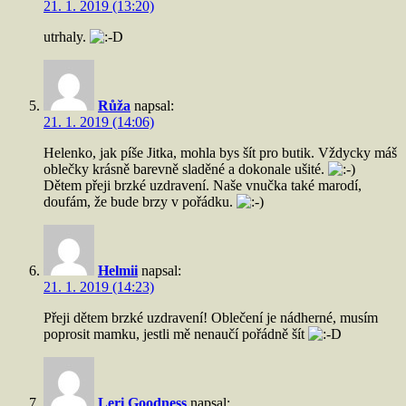
21. 1. 2019 (13:20)
utrhaly.
Růža
napsal:
21. 1. 2019 (14:06)
Helenko, jak píše Jitka, mohla bys šít pro butik. Vždycky máš
oblečky krásně barevně sladěné a dokonale ušité.
Dětem přeji brzké uzdravení. Naše vnučka také marodí,
doufám, že bude brzy v pořádku.
Helmii
napsal:
21. 1. 2019 (14:23)
Přeji dětem brzké uzdravení! Oblečení je nádherné, musím
poprosit mamku, jestli mě nenaučí pořádně šít
Leri Goodness
napsal: