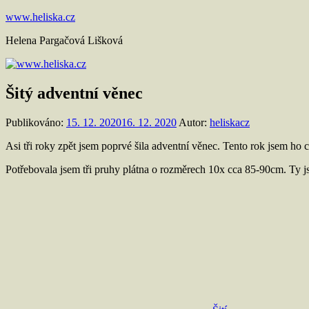
Přejít
www.heliska.cz
k
Helena Pargačová Lišková
obsahu
Šitý adventní věnec
Publikováno:
15. 12. 2020
16. 12. 2020
Autor:
heliskacz
Asi tři roky zpět jsem poprvé šila adventní věnec. Tento rok jsem ho 
Potřebovala jsem tři pruhy plátna o rozměrech 10x cca 85-90cm. Ty js