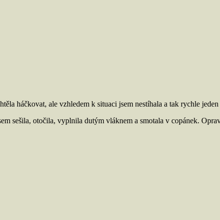
chtěla háčkovat, ale vzhledem k situaci jsem nestíhala a tak rychle jede
em sešila, otočila, vyplnila dutým vláknem a smotala v copánek. Oprav