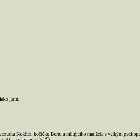
ako jarní.
ocourka Kokiho, kočičku Bertu a milujícího manžela s velkým pochope
. Ať se vám tady líbí 🙂