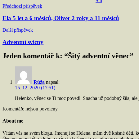
Šití
Navigace
Předchozí příspěvek
pro
Ela 5 let a 6 měsíců, Oliver 2 roky a 11 měsíců
příspěvek
Další příspěvek
Adventní svícny
Jeden komentář k: “
Šitý adventní věnec
”
Růža
napsal:
15. 12. 2020 (17:51)
Helenko, věnec se Ti moc povedl. Snacha už podobný šila, ale j
Komentáře nejsou povoleny.
About me
Vítám vás na svém blogu. Jmenuji se Helena, mám dvě krásné děti, k
členem autorského klubu a mám i zkušenost s psaním pro web doma.cz