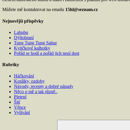
Můžete mě kontaktovat na emailu
15hl@seznam.cz
Nejnovější příspěvky
Labubu
Dýňobraní
Tung Tung Tung Sahur
Kytičkové kalhotky
Pořád se hodí a pořád jich není dost
Rubriky
Háčkování
Korálky, ozdoby
Návody, recepty a dobré nápady
Něco o mě a tak různě..
Pletení
Šití
Věnce
Vyšívání
Hledat: