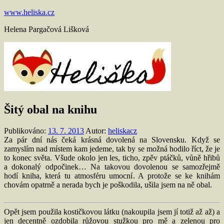
Přejít
www.heliska.cz
k
Helena Pargačová Lišková
obsahu
Šitý obal na knihu
Publikováno:
13. 7. 2013
Autor:
heliskacz
Za pár dní nás čeká krásná dovolená na Slovensku. Když se
zamyslím nad místem kam jedeme, tak by se možná hodilo říct, že je
to konec světa. Všude okolo jen les, ticho, zpěv ptáčků, vůně hřibů
a dokonalý odpočinek… Na takovou dovolenou se samozřejmě
hodí kniha, která tu atmosféru umocní. A protože se ke knihám
chovám opatrně a nerada bych je poškodila, ušila jsem na ně obal.
Opět jsem použila kostičkovou látku (nakoupila jsem jí totiž až až) a
jen decentně ozdobila růžovou stužkou pro mě a zelenou pro