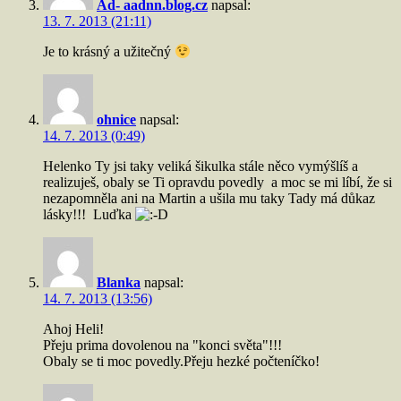
Ad- aadnn.blog.cz
napsal:
13. 7. 2013 (21:11)
Je to krásný a užitečný
ohnice
napsal:
14. 7. 2013 (0:49)
Helenko Ty jsi taky veliká šikulka stále něco vymýšlíš a
realizuješ, obaly se Ti opravdu povedly a moc se mi líbí, že si
nezapomněla ani na Martin a ušila mu taky Tady má důkaz
lásky!!! Luďka
Blanka
napsal:
14. 7. 2013 (13:56)
Ahoj Heli!
Přeju prima dovolenou na "konci světa"!!!
Obaly se ti moc povedly.Přeju hezké počteníčko!