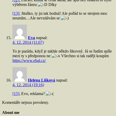
výběrem žánru
Díky
[13]:
Jituško, ty jsi tak hodná! Ale pořád to se strojem moc
neumím…Ale nevzdávám se
Eva
napsal:
4. 12. 2014 (11:07)
To je paráda, když je takhle někdo šikovný. Já se řadím spíše
mezi ty s předponou ne
Všechno si tak raději koupím
https://www.ebal.cz/
Helena Lišková
napsal:
4. 12. 2014 (19:16)
[15]:
Evo, reklama?
Komentáře nejsou povoleny.
About me