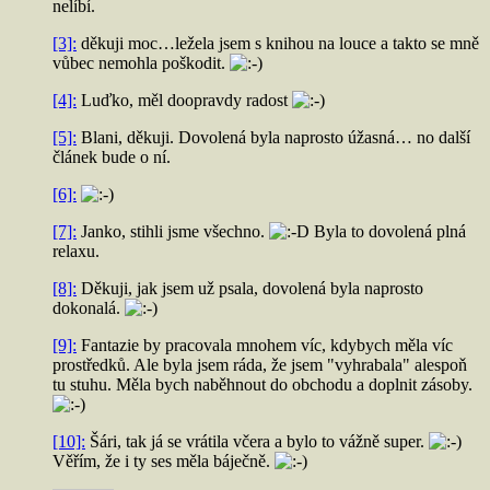
nelíbí.
[3]:
děkuji moc…ležela jsem s knihou na louce a takto se mně
vůbec nemohla poškodit.
[4]:
Luďko, měl doopravdy radost
[5]:
Blani, děkuji. Dovolená byla naprosto úžasná… no další
článek bude o ní.
[6]:
[7]:
Janko, stihli jsme všechno.
Byla to dovolená plná
relaxu.
[8]:
Děkuji, jak jsem už psala, dovolená byla naprosto
dokonalá.
[9]:
Fantazie by pracovala mnohem víc, kdybych měla víc
prostředků. Ale byla jsem ráda, že jsem "vyhrabala" alespoň
tu stuhu. Měla bych naběhnout do obchodu a doplnit zásoby.
[10]:
Šári, tak já se vrátila včera a bylo to vážně super.
Věřím, že i ty ses měla báječně.