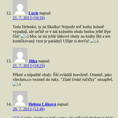
Lucie
napsal:
21. 7. 2013 (16:16)
Teda Helenko, ty jsi šikulka! Nejenže teď knihy krásně
vypadají, ale určitě se v tak krásném obalu budou ještě lépe
číst!
Moc se mi tyhle látkové obaly na knihy líbí a ten
kostičkovaný vzor je parádní! Užijte si dovču!
Jitka
napsal:
21. 7. 2013 (19:23)
Pěkné a nápadité obaly. Šítí zvládáš bravůrně. Ostatně, jako
všechno,co vezmeš do ruky. "Zlaté české ručičky" nezapřeš.
Helena Lišková
napsal:
28. 7. 2013 (12:48)
[12]:
Lucko, kniha se četla sama, ale spíš než obalem to bylo