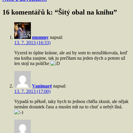
16 komentářů k: “
Šitý obal na knihu
”
mummy
napsal:
13. 7. 2013 (16:33)
Vyzerá to úplne krásne, ale asi by som to nezužitkovala, keď
ma kniha zaujme, tak ju prečítam na jeden dych a potom už
len stojí na poličke
Vanimaré
napsal:
13. 7. 2013 (17:00)
Vypadá to pěkně, taky bych to jednou chtěla zkusit, ale nějak
nemám dostatek času a musím mít na to chuť a nebýt líná.