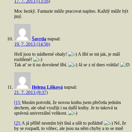
17. 7. 2013 (13:16)
Moc hezký. Fantazie může pracovat naplno. Každý může být
jiný.
Šavrda
napsal:
19. 7. 2013 (14:56)
Helí jsou to nádherné obaly!
A líbí se mi jak, je máš
rozlišené!
Tak ať se ti na dovolené líbí.
Já se z ní dnes vrátila!
Helena Lišková
napsal:
21. 7. 2013 (9:37)
[1]:
Musím potvrdit, že novou knihu jsem přečetla jedním
dechem, ale obal využiji i na další knihy. Je to taková ta
správná univerzální velikost.
[2]:
A já příště nesmím být líná a ušít to pořádně
Né, že
by se rozpadl, to vůbec, ale jsou na něm chyby a to se mně