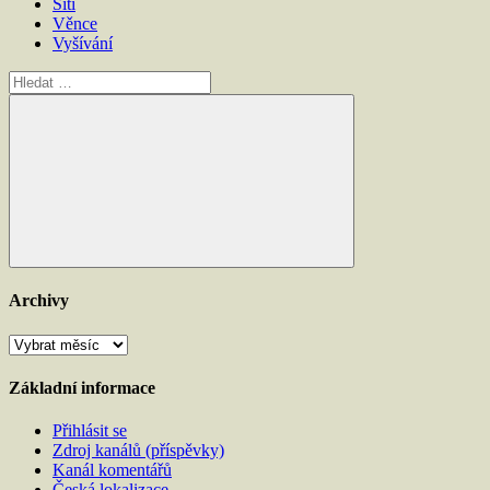
Šití
Věnce
Vyšívání
Hledat:
Hledat
Archivy
Archivy
Základní informace
Přihlásit se
Zdroj kanálů (příspěvky)
Kanál komentářů
Česká lokalizace