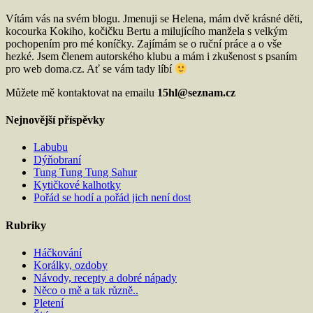
Vítám vás na svém blogu. Jmenuji se Helena, mám dvě krásné děti,
kocourka Kokiho, kočičku Bertu a milujícího manžela s velkým
pochopením pro mé koníčky. Zajímám se o ruční práce a o vše
hezké. Jsem členem autorského klubu a mám i zkušenost s psaním
pro web doma.cz. Ať se vám tady líbí
Můžete mě kontaktovat na emailu
15hl@seznam.cz
Nejnovější příspěvky
Labubu
Dýňobraní
Tung Tung Tung Sahur
Kytičkové kalhotky
Pořád se hodí a pořád jich není dost
Rubriky
Háčkování
Korálky, ozdoby
Návody, recepty a dobré nápady
Něco o mě a tak různě..
Pletení