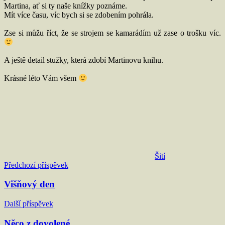
Martina, ať si ty naše knížky poznáme.
Mít více času, víc bych si se zdobením pohrála.
Zse si můžu říct, že se strojem se kamarádím už zase o trošku víc.
A ještě detail stužky, která zdobí Martinovu knihu.
Krásné léto Vám všem
Šití
Navigace
Předchozí příspěvek
pro
Višňový den
příspěvek
Další příspěvek
Něco z dovolené…