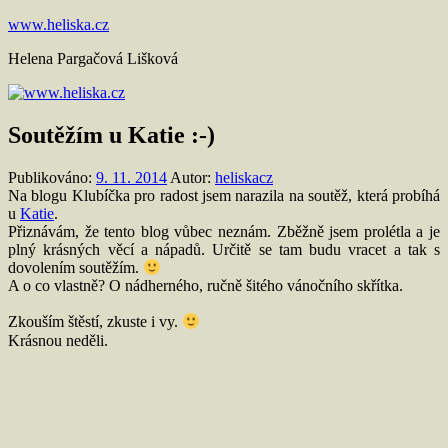
Přejít
www.heliska.cz
k
Helena Pargačová Lišková
obsahu
Soutěžím u Katie :-)
Publikováno:
9. 11. 2014
Autor:
heliskacz
Na blogu Klubíčka pro radost jsem narazila na soutěž, která probíhá
u
Katie
.
Přiznávám, že tento blog vůbec neznám. Zběžně jsem prolétla a je
plný krásných věcí a nápadů. Určitě se tam budu vracet a tak s
dovolením soutěžím.
A o co vlastně? O nádherného, ručně šitého vánočního skřítka.
Zkouším štěstí, zkuste i vy.
Krásnou neděli.