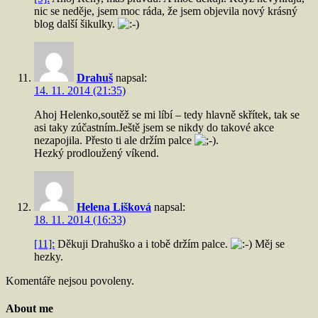
nic se neděje, jsem moc ráda, že jsem objevila nový krásný
blog další šikulky.
Drahuš
napsal:
14. 11. 2014 (21:35)
Ahoj Helenko,soutěž se mi líbí – tedy hlavně skřítek, tak se
asi taky zúčastním.Ještě jsem se nikdy do takové akce
nezapojila. Přesto ti ale držím palce
.
Hezký prodloužený víkend.
Helena Lišková
napsal:
18. 11. 2014 (16:33)
[11]:
Děkuji Drahuško a i tobě držím palce.
Měj se
hezky.
Komentáře nejsou povoleny.
About me