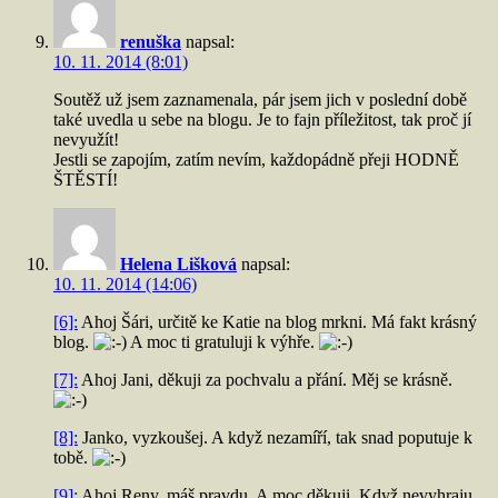
renuška
napsal:
10. 11. 2014 (8:01)
Soutěž už jsem zaznamenala, pár jsem jich v poslední době
také uvedla u sebe na blogu. Je to fajn příležitost, tak proč jí
nevyužít!
Jestli se zapojím, zatím nevím, každopádně přeji HODNĚ
ŠTĚSTÍ!
Helena Lišková
napsal:
10. 11. 2014 (14:06)
[6]:
Ahoj Šári, určitě ke Katie na blog mrkni. Má fakt krásný
blog.
A moc ti gratuluji k výhře.
[7]:
Ahoj Jani, děkuji za pochvalu a přání. Měj se krásně.
[8]:
Janko, vyzkoušej. A když nezamíří, tak snad poputuje k
tobě.
[9]:
Ahoj Reny, máš pravdu. A moc děkuji. Když nevyhraju,