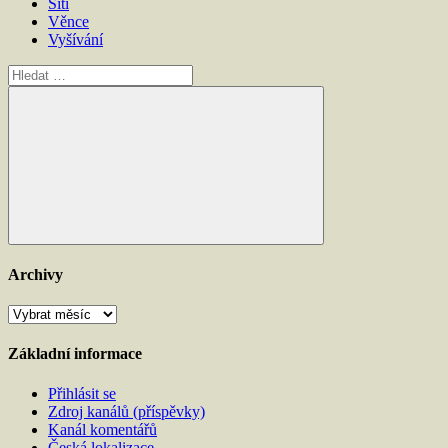
Šití
Věnce
Vyšívání
Hledat:
Hledat
Archivy
Archivy
Základní informace
Přihlásit se
Zdroj kanálů (příspěvky)
Kanál komentářů
Česká lokalizace