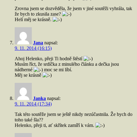
Zrovna jsem se dozvěděla, že jsem v jiné soutěži vyhrála, tak
že bych to zkusila zase?
Helí měj se krásně.
Jana
napsal:
9. 11. 2014 (16:15)
Ahoj Helenko, přeji Ti hodně štěstí
Musím říct, že srdíčka z minulého článku a dečka jsou
nádherné
moc se mi líbí.
Měj se krásně
Janka
napsal:
9. 11. 2014 (17:34)
Tak této soutěže jsem se ještě nikdy nezúčastnila. Že bych do
toho také šla??
Helenko, přeji ti, ať skřítek zamíří k vám.