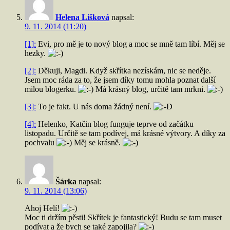
Helena Lišková
napsal:
9. 11. 2014 (11:20)
[1]:
Evi, pro mě je to nový blog a moc se mně tam líbí. Měj se
hezky.
[2]:
Děkuji, Magdi. Když skřítka nezískám, nic se neděje.
Jsem moc ráda za to, že jsem díky tomu mohla poznat další
milou blogerku.
Má krásný blog, určitě tam mrkni.
[3]:
To je fakt. U nás doma žádný není.
[4]:
Helenko, Katčin blog funguje teprve od začátku
listopadu. Určitě se tam podívej, má krásné výtvory. A díky za
pochvalu
Měj se krásně.
Šárka
napsal:
9. 11. 2014 (13:06)
Ahoj Helí!
Moc ti držím pěsti! Skřítek je fantastický! Budu se tam muset
podívat a že bych se také zapojila?