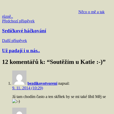
Něco o mě a tak
různě..
Navigace
Předchozí příspěvek
pro
Srdíčkové háčkování
příspěvek
Další příspěvek
Už padají i u nás..
12 komentářů k: “
Soutěžím u Katie :-)
”
bezdikovotvoreni
napsal:
9. 11. 2014 (10:29)
Já tam chodím často a ten skřítek by se mi také líbil Měj se