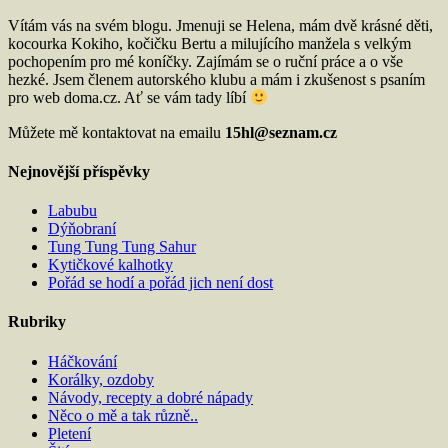
Vítám vás na svém blogu. Jmenuji se Helena, mám dvě krásné děti,
kocourka Kokiho, kočičku Bertu a milujícího manžela s velkým
pochopením pro mé koníčky. Zajímám se o ruční práce a o vše
hezké. Jsem členem autorského klubu a mám i zkušenost s psaním
pro web doma.cz. Ať se vám tady líbí
Můžete mě kontaktovat na emailu
15hl@seznam.cz
Nejnovější příspěvky
Labubu
Dýňobraní
Tung Tung Tung Sahur
Kytičkové kalhotky
Pořád se hodí a pořád jich není dost
Rubriky
Háčkování
Korálky, ozdoby
Návody, recepty a dobré nápady
Něco o mě a tak různě..
Pletení