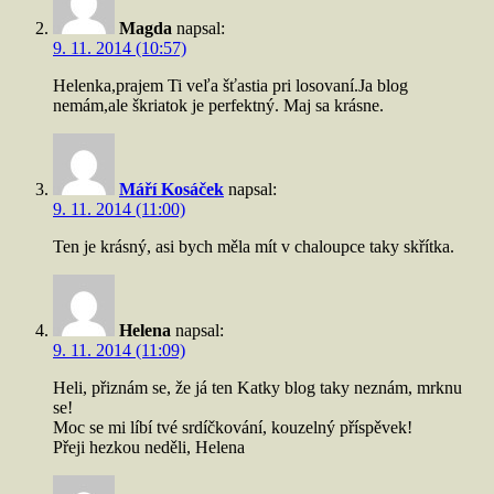
Magda
napsal:
9. 11. 2014 (10:57)
Helenka,prajem Ti veľa šťastia pri losovaní.Ja blog
nemám,ale škriatok je perfektný. Maj sa krásne.
Máří Kosáček
napsal:
9. 11. 2014 (11:00)
Ten je krásný, asi bych měla mít v chaloupce taky skřítka.
Helena
napsal:
9. 11. 2014 (11:09)
Heli, přiznám se, že já ten Katky blog taky neznám, mrknu
se!
Moc se mi líbí tvé srdíčkování, kouzelný příspěvek!
Přeji hezkou neděli, Helena