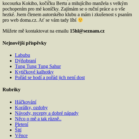
kocourka Kokiho, kočičku Bertu a milujícího manžela s velkým
pochopením pro mé koníčky. Zajímám se o ruční práce a o vše
hezké. Jsem členem autorského klubu a mám i zkušenost s psaním
pro web doma.cz. Ať se vám tady líbí
Můžete mě kontaktovat na emailu
15hl@seznam.cz
Nejnovější příspěvky
Labubu
Dýňobraní
Tung Tung Tung Sahur
Kytičkové kalhotky
Pořád se hodí a pořád jich není dost
Rubriky
Háčkování
Korálky, ozdoby
Návody, recepty a dobré nápady
Něco o mě a tak různě..
Pletení
Šití
Věnce