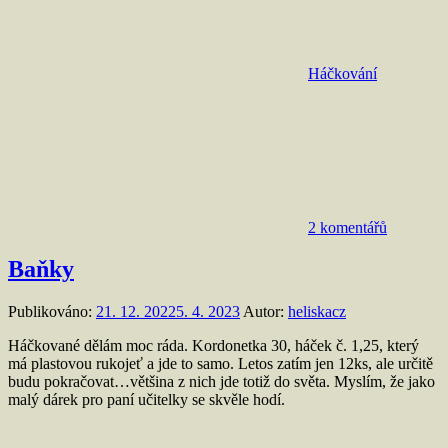
Háčkování
2 komentářů
Baňky
Publikováno:
21. 12. 2022
5. 4. 2023
Autor:
heliskacz
Háčkované dělám moc ráda. Kordonetka 30, háček č. 1,25, který
má plastovou rukojeť a jde to samo. Letos zatím jen 12ks, ale určitě
budu pokračovat…většina z nich jde totiž do světa. Myslím, že jako
malý dárek pro paní učitelky se skvěle hodí.