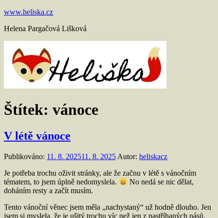
Přejít
www.heliska.cz
k
Helena Pargačová Lišková
obsahu
Štítek:
vánoce
V létě vánoce
Publikováno:
11. 8. 2025
11. 8. 2025
Autor:
heliskacz
Je potřeba trochu oživit stránky, ale že začnu v létě s vánočním
tématem, to jsem úplně nedomyslela.
No nedá se nic dělat,
doháním resty a začít musím.
Tento vánoční věnec jsem měla „nachystaný“ už hodně dlouho. Jen
jsem si myslela, že je ušitý trochu víc než jen z nastříhaných pásů.