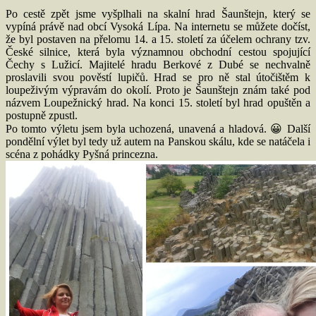
Po cestě zpět jsme vyšplhali na skalní hrad Šaunštejn, který se
vypíná právě nad obcí Vysoká Lípa. Na internetu se můžete dočíst,
že byl postaven na přelomu 14. a 15. století za účelem ochrany tzv.
České silnice, která byla významnou obchodní cestou spojující
Čechy s Lužicí. Majitelé hradu Berkové z Dubé se nechvalně
proslavili svou pověstí lupičů. Hrad se pro ně stal útočištěm k
loupeživým výpravám do okolí. Proto je Šaunštejn znám také pod
názvem Loupežnický hrad. Na konci 15. století byl hrad opuštěn a
postupně zpustl.
Po tomto výletu jsem byla uchozená, unavená a hladová. 😀 Další
pondělní výlet byl tedy už autem na Panskou skálu, kde se natáčela i
scéna z pohádky Pyšná princezna.