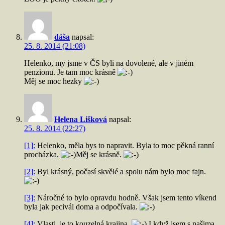
dáša
napsal:
25. 8. 2014 (21:08)
Helenko, my jsme v ČS byli na dovolené, ale v jiném
penzionu. Je tam moc krásně
Měj se moc hezky
Helena Lišková
napsal:
25. 8. 2014 (22:27)
[1]:
Helenko, měla bys to napravit. Byla to moc pěkná ranní
procházka.
Měj se krásně.
[2]:
Byl krásný, počasí skvělé a spolu nám bylo moc fajn.
[3]:
Náročné to bylo opravdu hodně. Však jsem tento víkend
byla jak pecivál doma a odpočívala.
[4]:
Vlasti, je to kouzelná krajina.
I když jsem s našima