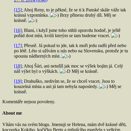
[15]:
Ahoj Reny, to je pěkné, že se ti k Panské skále váže tak
krásná vzpomínka.
Brzy přinesu druhý díl. Měj se
krásně.
[16]:
Blani, i když jsme toho stihli opravdu hodně, je ještě
pořád dost míst, kvůli kterým se tam budeme vracet.
[17]:
Přesně. Já pokud to jde, tak k moři jedu radši před nebo
po létě. Léto si užívám u nás nebo na Slovensku, protože je tu
spousta nádherných míst.
[18]:
Ahoj Šári, ani netušíš jak moc se výšek bojím já. Celý
náš výlet byl o výškách.
Měj se krásně.
[19]:
Drahuško, nedivím se, že se chceš vracet. Jsou to
kouzelná místa a ani já tam nebyla naposledy.
Měj se
krásně.
Komentáře nejsou povoleny.
About me
Vítám vás na svém blogu. Jmenuji se Helena, mám dvě krásné děti,
kocourka Kokiho, kočičku Bertu a milujícího manžela s velkým