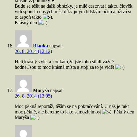
krásné vzpomínky ♥.
Budu se těšit na další obrázky, je milé cestovat i takto, člověk
vidí spoustu nových míst díky jiným lidským očím a užívá si
to aspoň takto
.
Krásný den
Blanka
napsal:
26. 8. 2014 (12:12)
Heli,krásný výlet a koukám,že jste toho stihli vážně
hodně.Jsou to moc krásná místa a stojí za to je vidět
Maryša
napsal:
26. 8. 2014 (13:05)
Moc pěkná reportáž, těším se na pokračování. U nás je fakt
moc pěkně, ale bereme to jako samozřejmost
. Pěkný den
Maryša