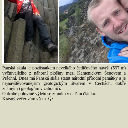
Panská skála je pozůstatkem nevelkého čedičového návrší (597 m)
vyčnívajícího z náhorní plošiny mezi Kamenickým Šenovem a
Práchní. Dnes má Panská skála statut národní přírodní památky a je
nejnavštěvovanějším geologickým útvarem v Čechách, dobře
známým i geologům v zahraničí.
O druhé polovině výletu se zmíním v dalším článku.
Krásný večer vám všem. 🙂