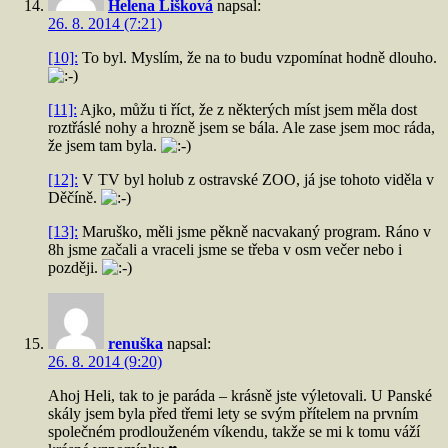
Helena Lišková
napsal:
26. 8. 2014 (7:21)
[10]:
To byl. Myslím, že na to budu vzpomínat hodně dlouho.
[11]:
Ajko, můžu ti říct, že z některých míst jsem měla dost
roztřáslé nohy a hrozně jsem se bála. Ale zase jsem moc ráda,
že jsem tam byla.
[12]:
V TV byl holub z ostravské ZOO, já jse tohoto viděla v
Děčíně.
[13]:
Maruško, měli jsme pěkně nacvakaný program. Ráno v
8h jsme začali a vraceli jsme se třeba v osm večer nebo i
později.
renuška
napsal:
26. 8. 2014 (9:20)
Ahoj Heli, tak to je paráda – krásně jste výletovali. U Panské
skály jsem byla před třemi lety se svým přítelem na prvním
společném prodlouženém víkendu, takže se mi k tomu váží