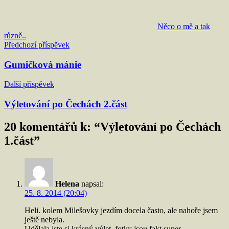
Něco o mě a tak
různě..
Navigace
Předchozí příspěvek
pro
Gumičková mánie
příspěvek
Další příspěvek
Výletování po Čechách 2.část
20 komentářů k: “
Výletování po Čechách
1.část
”
Helena
napsal:
25. 8. 2014 (20:04)
Heli. kolem Milešovky jezdím docela často, ale nahoře jsem
ještě nebyla.
Udělala jste si krásný výlet, fotky jsou fakt super.