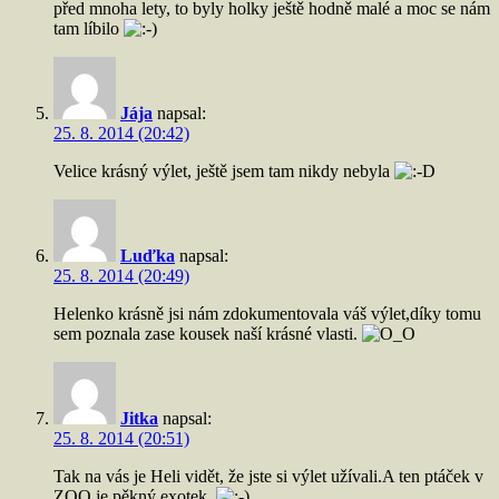
před mnoha lety, to byly holky ještě hodně malé a moc se nám
tam líbilo
Jája
napsal:
25. 8. 2014 (20:42)
Velice krásný výlet, ještě jsem tam nikdy nebyla
Luďka
napsal:
25. 8. 2014 (20:49)
Helenko krásně jsi nám zdokumentovala váš výlet,díky tomu
sem poznala zase kousek naší krásné vlasti.
Jitka
napsal:
25. 8. 2014 (20:51)
Tak na vás je Heli vidět, že jste si výlet užívali.A ten ptáček v
ZOO je pěkný exotek.