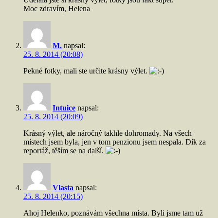
Moc zdravím, Helena
M.
napsal:
25. 8. 2014 (20:08)
Pekné fotky, mali ste určite krásny výlet.
Intuice
napsal:
25. 8. 2014 (20:09)
Krásný výlet, ale náročný takhle dohromady. Na všech
místech jsem byla, jen v tom penzionu jsem nespala. Dík za
reportáž, těším se na další.
Vlasta
napsal:
25. 8. 2014 (20:15)
Ahoj Helenko, poznávám všechna místa. Byli jsme tam už