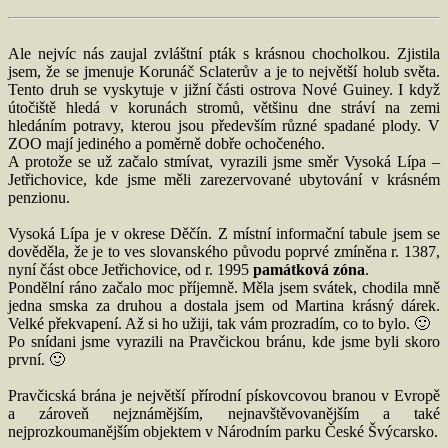
Ale nejvíc nás zaujal zvláštní pták s krásnou chocholkou. Zjistila
jsem, že se jmenuje Korunáč Sclaterův a je to největší holub světa.
Tento druh se vyskytuje v jižní části ostrova Nové Guiney. I když
útočiště hledá v korunách stromů, většinu dne stráví na zemi
hledáním potravy, kterou jsou především různé spadané plody. V
ZOO mají jediného a poměrně dobře ochočeného.
A protože se už začalo stmívat, vyrazili jsme směr Vysoká Lípa –
Jetřichovice, kde jsme měli zarezervované ubytování v krásném
penzionu.
Vysoká Lípa je v okrese Děčín. Z místní informační tabule jsem se
dověděla, že je to ves slovanského původu poprvé zmíněna r. 1387,
nyní část obce Jetřichovice, od r. 1995
památková zóna
.
Pondělní ráno začalo moc příjemně. Měla jsem svátek, chodila mně
jedna smska za druhou a dostala jsem od Martina krásný dárek.
Velké překvapení. Až si ho užiji, tak vám prozradím, co to bylo. 🙂
Po snídani jsme vyrazili na Pravčickou bránu, kde jsme byli skoro
první. 🙂
Pravčicská brána je největší přírodní pískovcovou branou v Evropě
a zároveň nejznámějším, nejnavštěvovanějším a také
nejprozkoumanějším objektem v Národním parku České Švýcarsko.