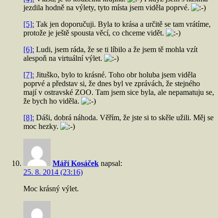
jezdila hodně na výlety, tyto místa jsem viděla poprvé.
[5]:
Tak jen doporučuji. Byla to krása a určitě se tam vrátíme,
protože je ještě spousta věcí, co chceme vidět.
[6]:
Ludi, jsem ráda, že se ti líbilo a že jsem tě mohla vzít
alespoň na virtuální výlet.
[7]:
Jituško, bylo to krásné. Toho obr holuba jsem viděla
poprvé a představ si, že dnes byl ve zprávách, že stejného
mají v ostravské ZOO. Tam jsem sice byla, ale nepamatuju se,
že bych ho viděla.
[8]:
Dáši, dobrá náhoda. Věřím, že jste si to skěle užili. Měj se
moc hezky.
Máří Kosáček
napsal:
25. 8. 2014 (23:16)
Moc krásný výlet.