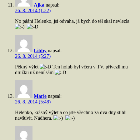
Ajka
napsal:
26. 8. 2014 (1:22)
No pááni Helenko, jsi odvaha, já bych do těl skal nevlezla
Libby
napsal:
26. 8. 2014 (5:27)
Pěkný výlet
Ten holub byl včera v TV, přivezli mu
družku už není sám
Marie
napsal:
26. 8. 2014 (5:48)
Helenko, krásný výlet a co jste všechno za dva dny stihli
navštívit. Nádhera.