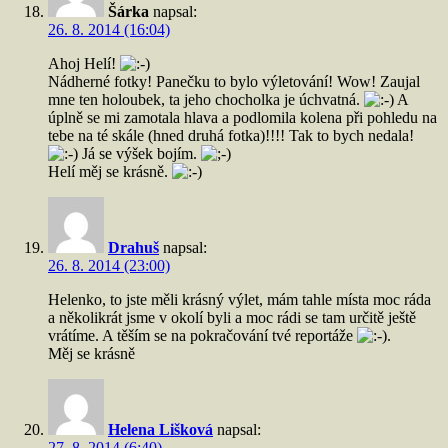
Šárka
napsal:
26. 8. 2014 (16:04)
Ahoj Helí!
Nádherné fotky! Panečku to bylo výletování! Wow! Zaujal
mne ten holoubek, ta jeho chocholka je úchvatná.
A
úplně se mi zamotala hlava a podlomila kolena při pohledu na
tebe na té skále (hned druhá fotka)!!!! Tak to bych nedala!
Já se výšek bojím.
Helí měj se krásně.
Drahuš
napsal:
26. 8. 2014 (23:00)
Helenko, to jste měli krásný výlet, mám tahle místa moc ráda
a několikrát jsme v okolí byli a moc rádi se tam určitě ještě
vrátíme. A těším se na pokračování tvé reportáže
.
Měj se krásně
Helena Lišková
napsal:
27. 8. 2014 (6:40)