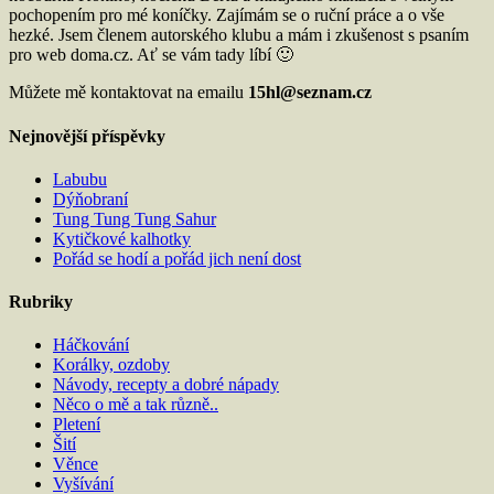
pochopením pro mé koníčky. Zajímám se o ruční práce a o vše
hezké. Jsem členem autorského klubu a mám i zkušenost s psaním
pro web doma.cz. Ať se vám tady líbí 🙂
Můžete mě kontaktovat na emailu
15hl@seznam.cz
Nejnovější příspěvky
Labubu
Dýňobraní
Tung Tung Tung Sahur
Kytičkové kalhotky
Pořád se hodí a pořád jich není dost
Rubriky
Háčkování
Korálky, ozdoby
Návody, recepty a dobré nápady
Něco o mě a tak různě..
Pletení
Šití
Věnce
Vyšívání