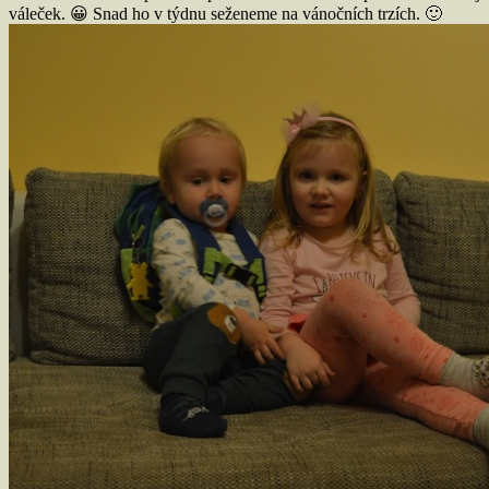
váleček. 😀 Snad ho v týdnu seženeme na vánočních trzích. 🙂