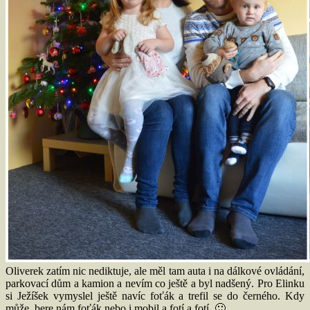
Oliverek zatím nic nediktuje, ale měl tam auta i na dálkové ovládání,
parkovací dům a kamion a nevím co ještě a byl nadšený. Pro Elinku
si Ježíšek vymyslel ještě navíc foťák a trefil se do černého. Kdy
může, bere nám foťák nebo i mobil a fotí a fotí. 🙂