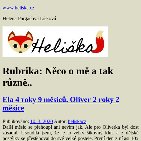
Přejít
www.heliska.cz
k
Helena Pargačová Lišková
obsahu
Rubrika:
Něco o mě a tak
různě..
Ela 4 roky 9 měsíců, Oliver 2 roky 2
měsíce
Publikováno:
10. 3. 2020
Autor:
heliskacz
Další měsíc se přehoupl ani nevím jak. Ale pro Oliverka byl dost
zásadní. Usoudila jsem, že je to velký šikovný kluk a z dětské
postýlky se přestěhoval do své velké postele. První den z ní asi 10x