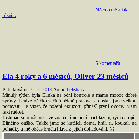
Něco o mě a tak
různě..
5 komentářů
Ela 4 roky a 6 měsíců, Oliver 23 měsíců
Publikováno:
7. 12. 2019
Autor:
heliskacz
Minulý týden byla Elinka na oční kontrole a máme moooc dobré
zprávy. Lenivé očičko začíná pěkně pracovat a dostali jsme velkou
pochvalu. Je vidět, že nošení okluzoru přináší první ovoce. Mám
fakt radost.
Listopad se u nás nesl ve znamení nemocí..nachlazení, rýma a opět
Elinčino ouško. Takže jsme se kutáleli doma, hráli si, koukali na
pohádky a mě občas brněla hlava z jejich dohadování. 😀