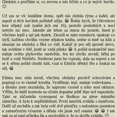
článkům a pročítám si, co zrovna u nás frčelo a co je nejvíc bavilo.
🙂
Už zas se víc kutálíme doma, opět nás zlobila rýma a kašel, ale
aspoň si těch koťátek pořádně užiju. 😀 Řekla bych, že Oliverkovi
leze nějaký zub (zatím jich má 16), protože posledních x nocí
nebylo nic moc. Jakmile ale lehne za mnou do postele, hned je
všechno lepší a spí jak dudek. Zkouší se nám rozmluvit, opakuje co
slyší, každou chvilku vezme nějakou knihu, sedne si mně na klín a
ukazuje na obrázky a říká co vidí. Kakáč je pro něj sprosté slovo,
tak uvidíme v létě, jestli se vzdá plínky 😀 A pořád neskutečně moc
miluje svého plyšového medvěda. Jen ho chvílu nevidí, běhá po
bytě a volá Néééďo. Nedávno jsem ho vyprala, dala na topení a on
se k němu pořád chodil tulit, vzal si Elinčin dětský fén a foukal na
něj. 😀
Elinka moc ráda kreslí, všechny obrázky poctivě schovávám a
popisuji co to vlastně kreslila. Vystřihuje, lepí, maluje vodovkama…
a dlouho jsem nezmínila, že naprosto vzorně u toho nosí okluzor.
Věřím, že další kontrola na očním dopadne ještě lépe než naposledy.
Také se zúčastníla vystoupení se školkou na plese místního
zámečku. A byla k nepřehlédnutí. První taneček zvládla s úsměvem.
Další už nechtěla a tak byla celé dvě písničky s nafouklou pusinkou
a zamračeným výrazem a dělala vše jinak než ostatní. 😀 😀 I tak
pak za ní paní učitelka šla a pochválila ji, že to skvěle zvládla. 🙂