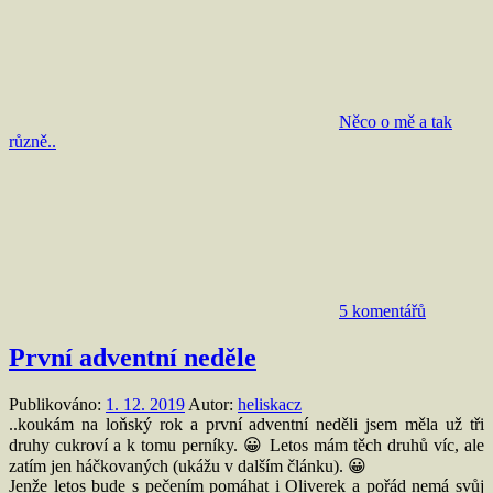
Něco o mě a tak
různě..
5 komentářů
První adventní neděle
Publikováno:
1. 12. 2019
Autor:
heliskacz
..koukám na loňský rok a první adventní neděli jsem měla už tři
druhy cukroví a k tomu perníky. 😀 Letos mám těch druhů víc, ale
zatím jen háčkovaných (ukážu v dalším článku). 😀
Jenže letos bude s pečením pomáhat i Oliverek a pořád nemá svůj