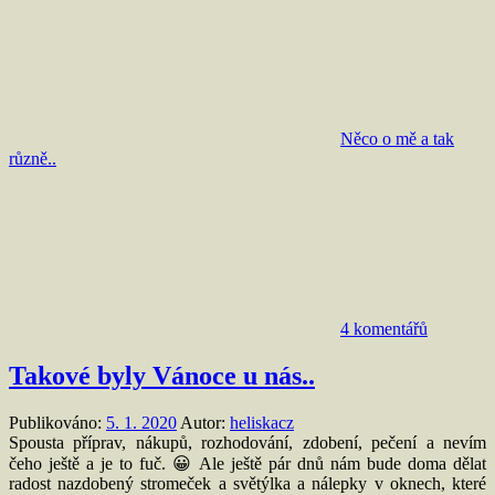
Něco o mě a tak
různě..
4 komentářů
Takové byly Vánoce u nás..
Publikováno:
5. 1. 2020
Autor:
heliskacz
Spousta příprav, nákupů, rozhodování, zdobení, pečení a nevím
čeho ještě a je to fuč. 😀 Ale ještě pár dnů nám bude doma dělat
radost nazdobený stromeček a světýlka a nálepky v oknech, které