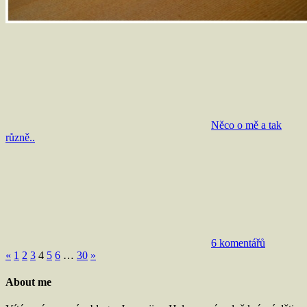
Něco o mě a tak
různě..
6 komentářů
Stránkování
Předchozí
Další
«
1
2
3
4
5
6
…
30
»
příspěvky
příspěvky
příspěvků
About me