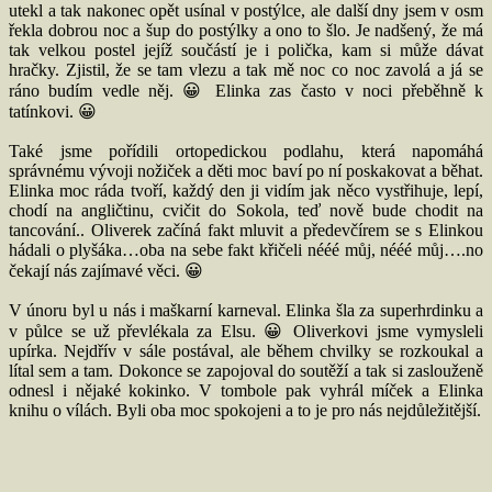
utekl a tak nakonec opět usínal v postýlce, ale další dny jsem v osm
řekla dobrou noc a šup do postýlky a ono to šlo. Je nadšený, že má
tak velkou postel jejíž součástí je i polička, kam si může dávat
hračky. Zjistil, že se tam vlezu a tak mě noc co noc zavolá a já se
ráno budím vedle něj. 😀 Elinka zas často v noci přeběhně k
tatínkovi. 😀
Také jsme pořídili ortopedickou podlahu, která napomáhá
správnému vývoji nožiček a děti moc baví po ní poskakovat a běhat.
Elinka moc ráda tvoří, každý den ji vidím jak něco vystřihuje, lepí,
chodí na angličtinu, cvičit do Sokola, teď nově bude chodit na
tancování.. Oliverek začíná fakt mluvit a předevčírem se s Elinkou
hádali o plyšáka…oba na sebe fakt křičeli nééé můj, nééé můj….no
čekají nás zajímavé věci. 😀
V únoru byl u nás i maškarní karneval. Elinka šla za superhrdinku a
v půlce se už převlékala za Elsu. 😀 Oliverkovi jsme vymysleli
upírka. Nejdřív v sále postával, ale během chvilky se rozkoukal a
lítal sem a tam. Dokonce se zapojoval do soutěží a tak si zaslouženě
odnesl i nějaké kokinko. V tombole pak vyhrál míček a Elinka
knihu o vílách. Byli oba moc spokojeni a to je pro nás nejdůležitější.