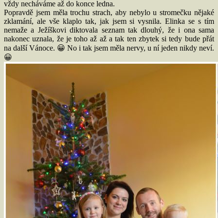
vždy necháváme až do konce ledna.
Popravdě jsem měla trochu strach, aby nebylo u stromečku nějaké
zklamání, ale vše klaplo tak, jak jsem si vysnila. Elinka se s tím
nemaže a Ježíškovi diktovala seznam tak dlouhý, že i ona sama
nakonec uznala, že je toho až až a tak ten zbytek si tedy bude přát
na další Vánoce. 😀 No i tak jsem měla nervy, u ní jeden nikdy neví.
😀