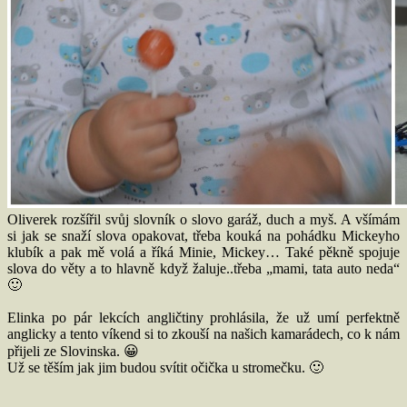
Oliverek rozšířil svůj slovník o slovo garáž, duch a myš. A všímám
si jak se snaží slova opakovat, třeba kouká na pohádku Mickeyho
klubík a pak mě volá a říká Minie, Mickey… Také pěkně spojuje
slova do věty a to hlavně když žaluje..třeba „mami, tata auto neda“
🙂
Elinka po pár lekcích angličtiny prohlásila, že už umí perfektně
anglicky a tento víkend si to zkouší na našich kamarádech, co k nám
přijeli ze Slovinska. 😀
Už se těším jak jim budou svítit očička u stromečku. 🙂