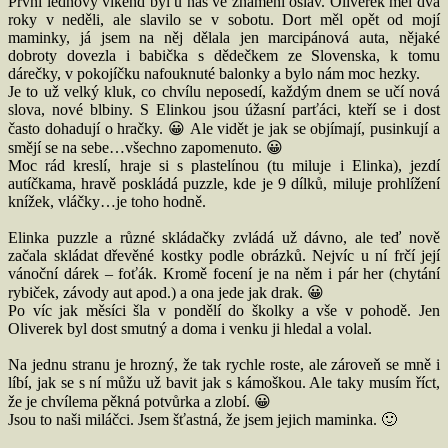
První lednový víkend byl u nás ve znamení oslav. Oliverek měl dva
roky v neděli, ale slavilo se v sobotu. Dort měl opět od mojí
maminky, já jsem na něj dělala jen marcipánová auta, nějaké
dobroty dovezla i babička s dědečkem ze Slovenska, k tomu
dárečky, v pokojíčku nafouknuté balonky a bylo nám moc hezky.
Je to už velký kluk, co chvílu neposedí, každým dnem se učí nová
slova, nové blbiny. S Elinkou jsou úžasní parťáci, kteří se i dost
často dohadují o hračky. 😀 Ale vidět je jak se objímají, pusinkují a
smějí se na sebe…všechno zapomenuto. 😀
Moc rád kreslí, hraje si s plastelínou (tu miluje i Elinka), jezdí
autíčkama, hravě poskládá puzzle, kde je 9 dílků, miluje prohlížení
knížek, vláčky…je toho hodně.
Elinka puzzle a různé skládačky zvládá už dávno, ale teď nově
začala skládat dřevěné kostky podle obrázků. Nejvíc u ní frčí její
vánoční dárek – foťák. Kromě focení je na něm i pár her (chytání
rybiček, závody aut apod.) a ona jede jak drak. 😀
Po víc jak měsíci šla v pondělí do školky a vše v pohodě. Jen
Oliverek byl dost smutný a doma i venku ji hledal a volal.
Na jednu stranu je hrozný, že tak rychle roste, ale zároveň se mně i
líbí, jak se s ní můžu už bavit jak s kámoškou. Ale taky musím říct,
že je chvílema pěkná potvůrka a zlobí. 😀
Jsou to naši miláčci. Jsem šťastná, že jsem jejich maminka. 🙂