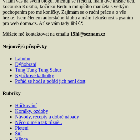
Vítám vás na svém blogu. Jmenuji se Helena, mám dvě krásné děti,
kocourka Kokiho, kočičku Bertu a milujícího manžela s velkým
pochopením pro mé koníčky. Zajímám se o ruční práce a o vše
hezké. Jsem členem autorského klubu a mám i zkušenost s psaním
pro web doma.cz. Ať se vám tady líbí 🙂
Můžete mě kontaktovat na emailu
15hl@seznam.cz
Nejnovější příspěvky
Labubu
Dýňobraní
Tung Tung Tung Sahur
Kytičkové kalhotky
Pořád se hodí a pořád jich není dost
Rubriky
Háčkování
Korálky, ozdoby
Návody, recepty a dobré nápady
Něco o mě a tak různě..
Pletení
Šití
Věnce