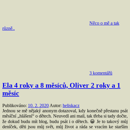
Něco o mě a tak
různě..
3 komentářů
Ela 4 roky a 8 měsíců, Oliver 2 roky a 1
měsíc
Publikováno:
10. 2. 2020
Autor:
heliskacz
Jednou se mě nějaký anonym dotazoval, kdy konečně přestanu psát
měsíční „hlášení“ o dětech. Neuvedl ani mail, tak třeba si tady dočte,
že dokud budu mít blog, budu psát i o dětech. 😀 Je to takový můj
deníček, děti jsou můj svět, můj život a ráda se vracím ke starším